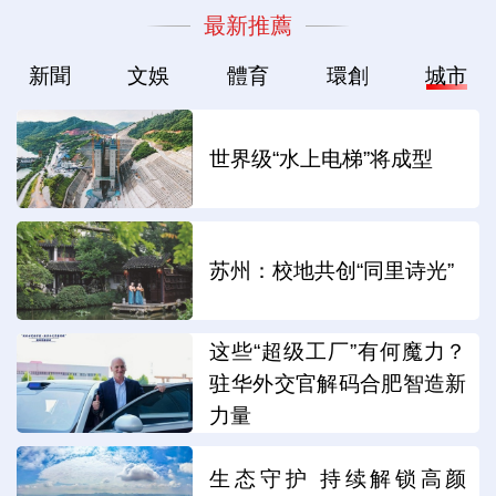
最新推薦
新聞
文娛
體育
環創
城市
世界级“水上电梯”将成型
苏州：校地共创“同里诗光”
这些“超级工厂”有何魔力？
驻华外交官解码合肥智造新
力量
生态守护 持续解锁高颜