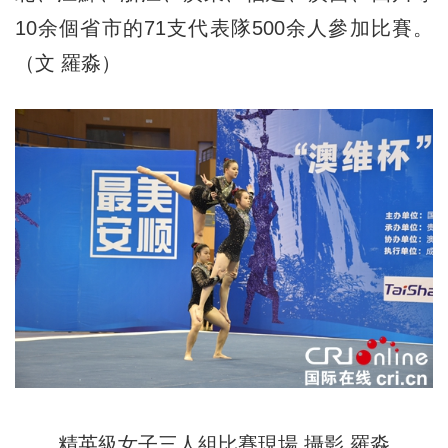
10余個省市的71支代表隊500余人參加比賽。
（文 羅淼）
精英級女子三人組比賽現場 攝影 羅淼