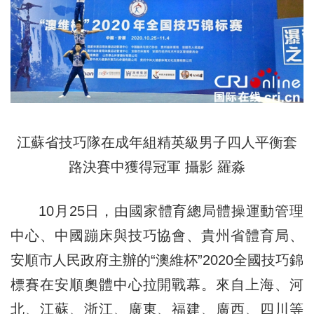
江蘇省技巧隊在成年組精英級男子四人平衡套
路決賽中獲得冠軍 攝影 羅淼
10月25日，由國家體育總局體操運動管理
中心、中國蹦床與技巧協會、貴州省體育局、
安順市人民政府主辦的“澳維杯”2020全國技巧錦
標賽在安順奧體中心拉開戰幕。來自上海、河
北、江蘇、浙江、廣東、福建、廣西、四川等