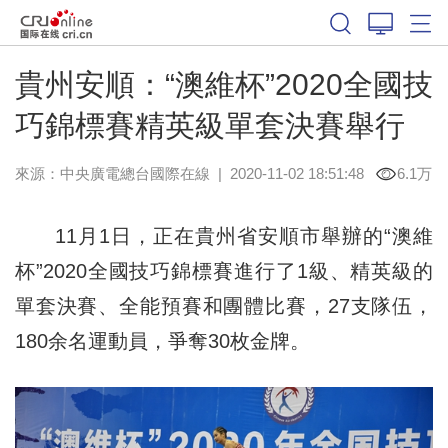
貴州安順：“澳維杯”2020全國技
巧錦標賽精英級單套決賽舉行
來源：
中央廣電總台國際在線
|
2020-11-02 18:51:48
6.1万
11月1日，正在貴州省安順市舉辦的“澳維
杯”2020全國技巧錦標賽進行了1級、精英級的
單套決賽、全能預賽和團體比賽，27支隊伍，
180余名運動員，爭奪30枚金牌。