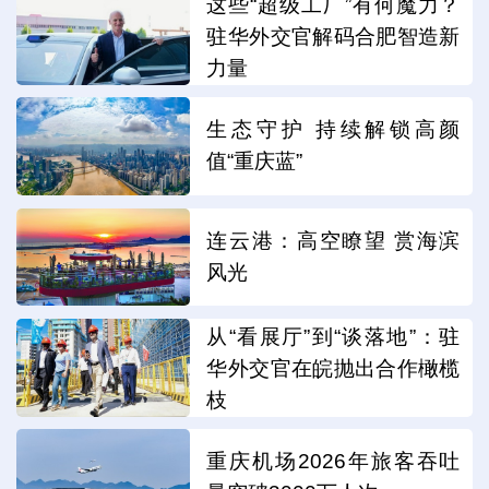
这些“超级工厂”有何魔力？
驻华外交官解码合肥智造新
力量
生态守护 持续解锁高颜
值“重庆蓝”
连云港：高空瞭望 赏海滨
风光
从“看展厅”到“谈落地”：驻
华外交官在皖抛出合作橄榄
枝
重庆机场2026年旅客吞吐