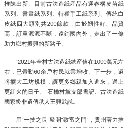
推陳出新。目前古法造紙産品有迎春構皮苗紙
系列、書畫紙系列、特種手工紙系列、傳統白
皮紙四大類別共200餘款，由於韌性好、品質
高，訂單源源不斷，遠銷國內外，走出了一條
助力鄉村振興的新路子。
“2021年全村古法造紙總産值在1000萬元左
右，已帶動60余戶村民就業增收。下一步，還
將擴大工坊規模，讓更多鄉親加入進來，過上
更紅火的日子。”石橋村黨支部書記、古法造紙
國家級非遺傳承人王興武説。
用“一技之長”敲開“致富之門”，貴州著力推