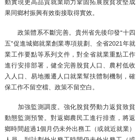
動實現更高品質就業助力鞏固拓展脫貧攻堅成
果同鄉村振興有效銜接取得實效。
政策體系不斷完善。貴州省先後印發“十四
五”促進城鄉就業創業專項規劃、全省2021年就
業工作要點等系列文件，對全省就業重點工作
進行安排部署，健全完善脫貧人口、農村低收
入人口、易地搬遷人口就業幫扶體制機制，確
保工作不留空檔、政策不留空白。
加強監測調度。強化脫貧勞動力返貧致貧
動態監測預警。對返鄉農民工進行排查，將返
鄉時間超過1個月仍未外出務工（或就近就業）
人員、到計劃外出務工時間仍未外出務工（或