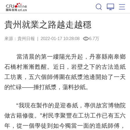
貴州就業之路越走越穩
來源：
貴州日報
|
2022-01-17 10:28:08
6.7万
當清晨的第一縷陽光升起，丹寨縣南皋鄉
石橋村漸漸甦醒。近日，岩壁之下的古法造紙
工坊裏，五六個師傅圍在紙漿池邊開始了一天
的忙碌——捶打紙漿，蕩料抄紙。
“我現在製作的是迎春紙，專供故宮博物院
做古籍修復。”村民李聚豐在工坊工作已有五六
年，從一個學徒到如今獨當一面的造紙師傅，