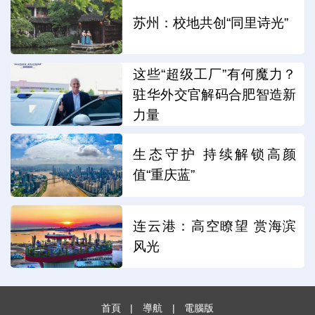
苏州：校地共创“同里诗光”
这些“超级工厂”有何魔力？
驻华外交官解码合肥智造新
力量
生态守护 持续解锁高颜
值“重庆蓝”
连云港：高空瞭望 赏海滨
风光
首頁
|
導航
|
電腦版