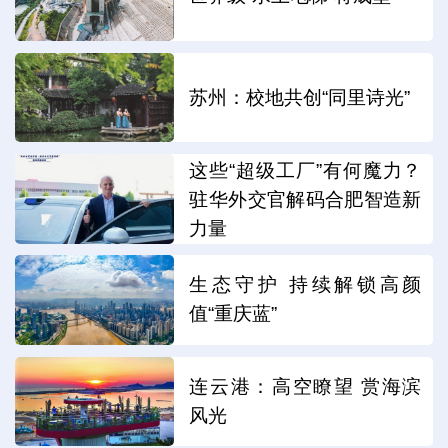
苏州：校地共创“同里诗光”
这些“超级工厂”有何魔力？
驻华外交官解码合肥智造新
力量
生态守护 持续解锁高颜
值“重庆蓝”
连云港：高空瞭望 赏海滨
风光