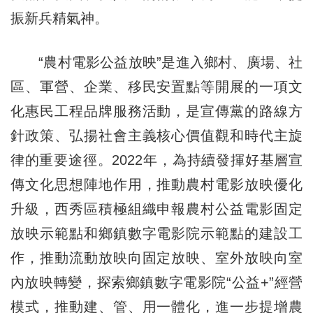
振新兵精氣神。
“農村電影公益放映”是進入鄉村、廣場、社
區、軍營、企業、移民安置點等開展的一項文
化惠民工程品牌服務活動，是宣傳黨的路線方
針政策、弘揚社會主義核心價值觀和時代主旋
律的重要途徑。2022年，為持續發揮好基層宣
傳文化思想陣地作用，推動農村電影放映優化
升級，西秀區積極組織申報農村公益電影固定
放映示範點和鄉鎮數字電影院示範點的建設工
作，推動流動放映向固定放映、室外放映向室
內放映轉變，探索鄉鎮數字電影院“公益+”經營
模式，推動建、管、用一體化，進一步提增農