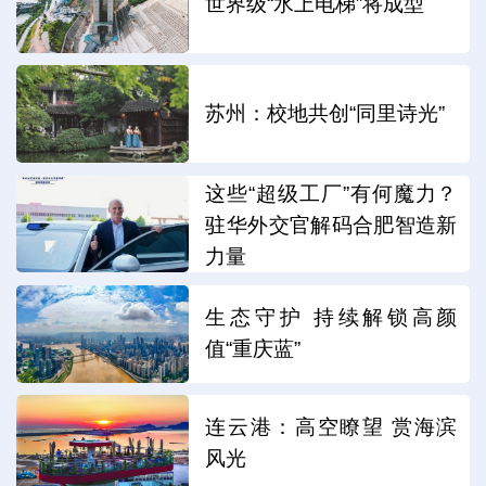
世界级“水上电梯”将成型
苏州：校地共创“同里诗光”
这些“超级工厂”有何魔力？
驻华外交官解码合肥智造新
力量
生态守护 持续解锁高颜
值“重庆蓝”
连云港：高空瞭望 赏海滨
风光