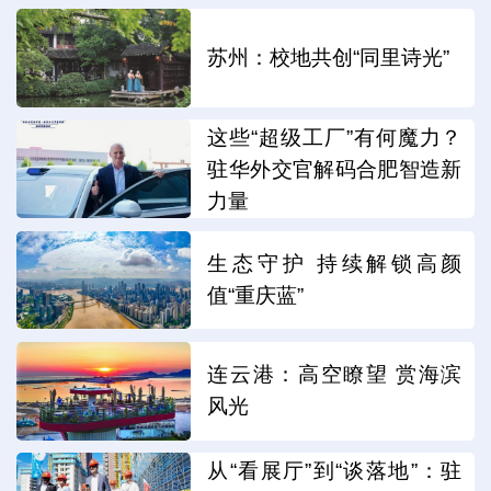
苏州：校地共创“同里诗光”
这些“超级工厂”有何魔力？
驻华外交官解码合肥智造新
力量
生态守护 持续解锁高颜
值“重庆蓝”
连云港：高空瞭望 赏海滨
风光
从“看展厅”到“谈落地”：驻