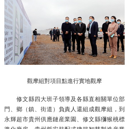
觀摩組對項目點進行實地觀摩
修文縣四大班子領導及各縣直相關單位部
門、鄉（鎮、街道）負責人還組成觀摩組，到
永輝超市貴州供應鏈産業園、修文縣獼猴桃標