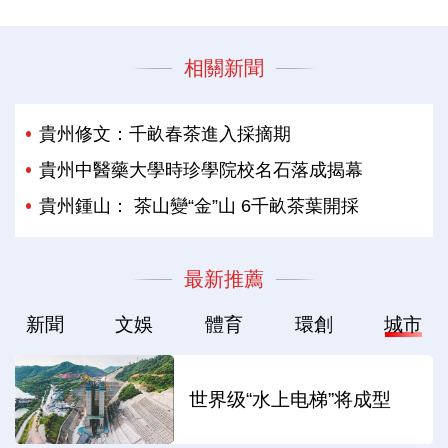
相關新聞
貴州修文：千畝春茶進入採摘期
貴州中醫藥大學時珍學院校名石落成揭幕
貴州鍾山： 茶山變“金”山 6千畝茶葉開採
最新推薦
新聞
文娛
體育
環創
城市
世界级“水上电梯”将成型