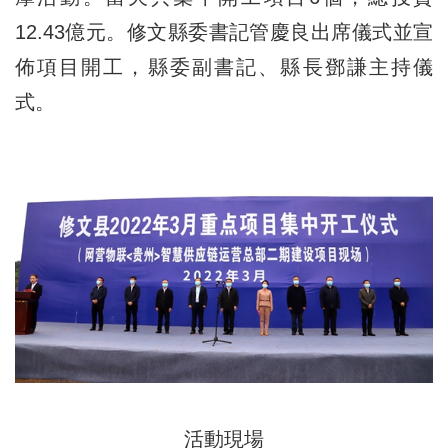
12.43億元。修文縣委書記管慶良出席儀式並宣
佈項目開工，縣委副書記、縣長鄧謙主持儀
式。
活動現場