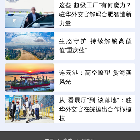
这些“超级工厂”有何魔力？
驻华外交官解码合肥智造新
力量
生态守护 持续解锁高颜
值“重庆蓝”
连云港：高空瞭望 赏海滨
风光
从“看展厅”到“谈落地”：驻
华外交官在皖抛出合作橄榄
枝