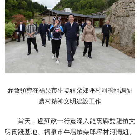
參會領導
在福泉市牛場鎮朵郎坪村河灣組調研
農村精神文明建設工作
當天，盧雍政一行還深入龍裏縣雙龍鎮文
明實踐基地、福泉市牛場鎮朵郎坪村河灣組、