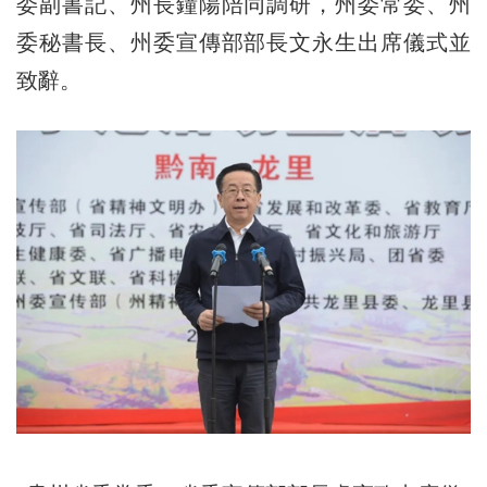
委副書記、州長鐘陽陪同調研，州委常委、州
委秘書長、州委宣傳部部長文永生出席儀式並
致辭。