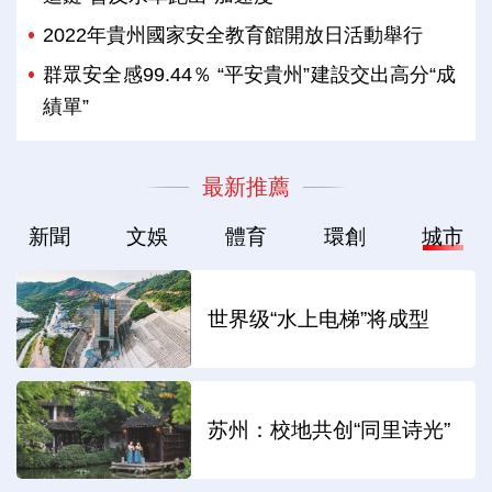
2022年貴州國家安全教育館開放日活動舉行
群眾安全感99.44％ “平安貴州”建設交出高分“成
績單”
最新推薦
新聞
文娛
體育
環創
城市
世界级“水上电梯”将成型
苏州：校地共创“同里诗光”