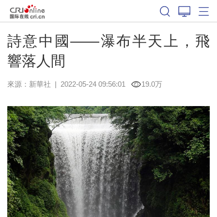
詩意中國——瀑布半天上，飛
響落人間
來源：
新華社
|
2022-05-24 09:56:01
19.0万