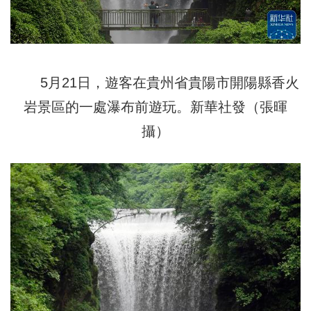
5月21日，遊客在貴州省貴陽市開陽縣香火
岩景區的一處瀑布前遊玩。新華社發（張暉
攝）