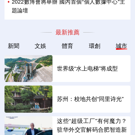
2022數博會將舉辦 國內首個“個人數據中心”主
題論壇
最新推薦
新聞
文娛
體育
環創
城市
世界级“水上电梯”将成型
苏州：校地共创“同里诗光”
这些“超级工厂”有何魔力？
驻华外交官解码合肥智造新