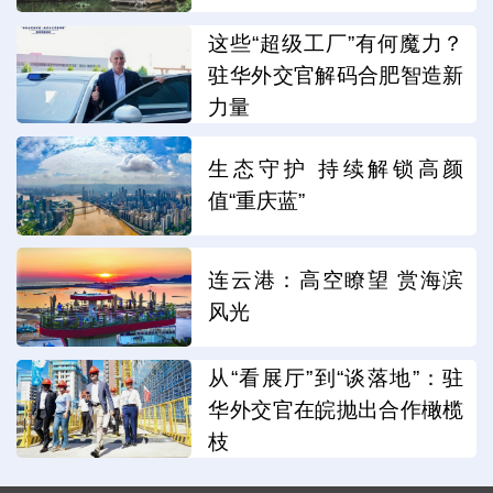
这些“超级工厂”有何魔力？
驻华外交官解码合肥智造新
力量
生态守护 持续解锁高颜
值“重庆蓝”
连云港：高空瞭望 赏海滨
风光
从“看展厅”到“谈落地”：驻
华外交官在皖抛出合作橄榄
枝