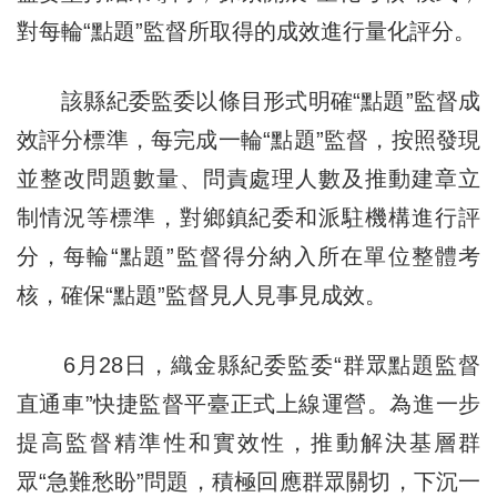
對每輪“點題”監督所取得的成效進行量化評分。
該縣紀委監委以條目形式明確“點題”監督成
效評分標準，每完成一輪“點題”監督，按照發現
並整改問題數量、問責處理人數及推動建章立
制情況等標準，對鄉鎮紀委和派駐機構進行評
分，每輪“點題”監督得分納入所在單位整體考
核，確保“點題”監督見人見事見成效。
6月28日，織金縣紀委監委“群眾點題監督
直通車”快捷監督平臺正式上線運營。為進一步
提高監督精準性和實效性，推動解決基層群
眾“急難愁盼”問題，積極回應群眾關切，下沉一