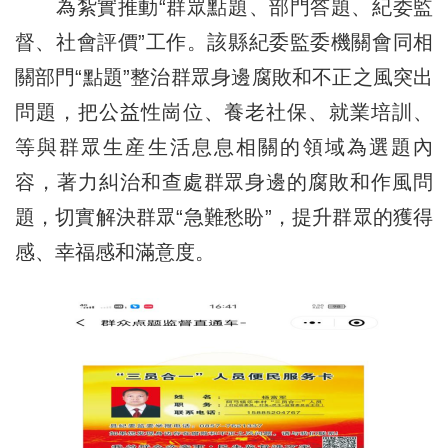
為紮實推動“群眾點題、部門答題、紀委監
督、社會評價”工作。該縣紀委監委機關會同相
關部門“點題”整治群眾身邊腐敗和不正之風突出
問題，把公益性崗位、養老社保、就業培訓、
等與群眾生産生活息息相關的領域為選題內
容，著力糾治和查處群眾身邊的腐敗和作風問
題，切實解決群眾“急難愁盼”，提升群眾的獲得
感、幸福感和滿意度。