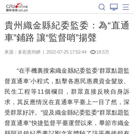
貴州織金縣紀委監委：為“直通
車”鋪路 讓“監督哨”揚聲
來源：
多彩貴州網
|
2022-07-25 17:52:44
18.5万
“在手機裏搜索織金縣紀委監委‘群眾點題監
督直通車’小程式，點擊各惠民惠農資金髮放、
民生工程等11個欄目，群眾直接反映自身訴
求，其反應情況在直通車平臺上一目了然，深
受群眾好評。”提及織金縣紀委監委“群眾點題監
督直通車”快捷監督平臺運營以來，畢節市織金
縣阿弓鎮紀委書記劉文富體驗了該平臺後頗有