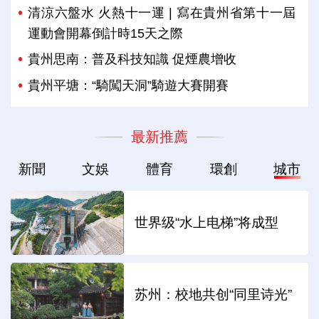
清涼六盤水 火熱十一運 | 寫在貴州省第十一屆
運動會開幕倒計時15天之際
貴州思南：普及科技知識 促煙農增收
貴州平塘：“騎闖天洞”騎遊大賽開賽
最新推薦
新聞
文娛
體育
環創
城市
世界级“水上电梯”将成型
苏州：校地共创“同里诗光”