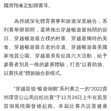
國滑翔傘定點聯賽等。
為持續深化體育賽事和旅遊深度融合，系
列賽舉辦期間，還將推出穿越暢遊最熱鬧的節
日、穿越暢遊最古樸的村寨、穿越最獨特的美
食、穿越暢遊最古老的非遺、穿越暢遊最美國
家地質公園、穿越最美長征路六大活動，給予
參賽者別具一格的參賽體驗，打造“以賽助旅、
以賽扶産”體旅融合新模式。
“穿越苗嶺·暢遊侗鄉”系列賽之一的“2022貴
州環雷公山馬拉松比賽”于12月24日上午在凱里
苗侗風情園發槍起跑。本屆比賽共設置健康