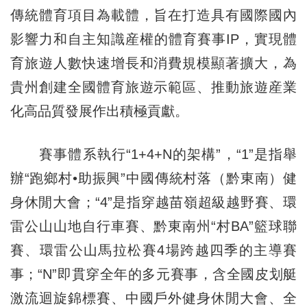
傳統體育項目為載體，旨在打造具有國際國內
影響力和自主知識産權的體育賽事IP，實現體
育旅遊人數快速增長和消費規模顯著擴大，為
貴州創建全國體育旅遊示範區、推動旅遊産業
化高品質發展作出積極貢獻。
賽事體系執行“1+4+N的架構”，“1”是指舉
辦“跑鄉村•助振興”中國傳統村落（黔東南）健
身休閒大會；“4”是指穿越苗嶺超級越野賽、環
雷公山山地自行車賽、黔東南州“村BA”籃球聯
賽、環雷公山馬拉松賽4場跨越四季的主導賽
事；“N”即貫穿全年的多元賽事，含全國皮划艇
激流迴旋錦標賽、中國戶外健身休閒大會、全