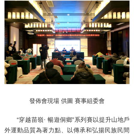
發佈會現場 供圖 賽事組委會
“穿越苗嶺· 暢遊侗鄉”系列賽以提升山地戶
外運動品質為著力點、以傳承和弘揚民族民間