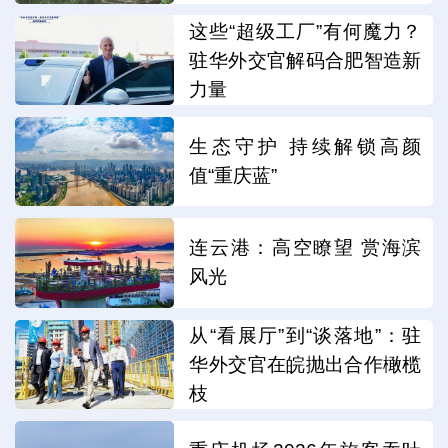
这些“超级工厂”有何魔力？
驻华外交官解码合肥智造新
力量
生态守护 持续解锁高颜
值“重庆蓝”
连云港：高空瞭望 赏海滨
风光
从“看展厅”到“谈落地”：驻
华外交官在皖抛出合作橄榄
枝