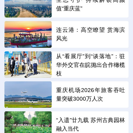
值“重庆蓝”
连云港：高空瞭望 赏海滨
风光
从“看展厅”到“谈落地”：驻
华外交官在皖抛出合作橄榄
枝
重庆机场2026年旅客吞吐
量突破3000万人次
“入遗”廿九载 苏州古典园林
融入当代