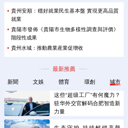
貴州安順：穩好就業民生基本盤 實現更高品質
就業
貴陽市發佈《貴陽市生物多樣性調查與評價》
階段性成果
貴州水城：推動農業産業促增收
最新推薦
新聞
文娛
體育
環創
城市
这些“超级工厂”有何魔力？
驻华外交官解码合肥智造新
力量
生态守护 持续解锁高颜