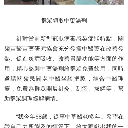
群眾領取中藥湯劑
針對當前新型冠狀病毒感染症狀特點，關
嶺苗醫苗藥研究協會充分發揮中醫藥在改善發
熱、促進炎症吸收、改善胃腸功能等方面的作
用，精心熬製中藥湯劑給群眾免費飲用，同時
邀請關嶺民間老中醫坐診把脈，結合中醫理
療，免費為群眾開展針灸、刮痧、拔罐等，幫
助群眾調理緩解病情。
“我今年68歲，從事中草醫40多年。希望在
我自己力所能及的情況下，給大家獻出我的一