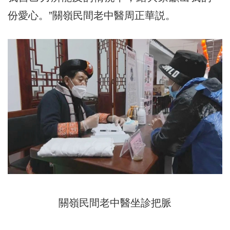
份愛心。”關嶺民間老中醫周正華説。
關嶺民間老中醫坐診把脈