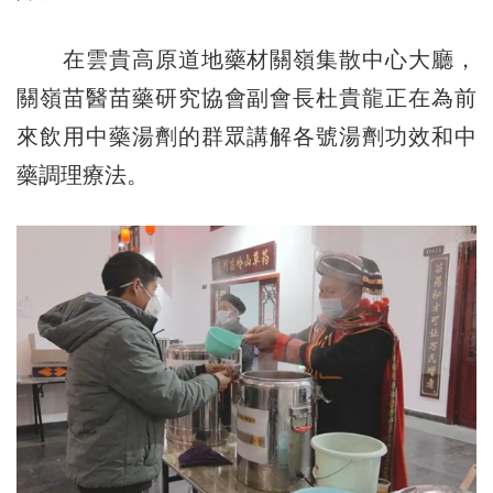
在雲貴高原道地藥材關嶺集散中心大廳，
關嶺苗醫苗藥研究協會副會長杜貴龍正在為前
來飲用中藥湯劑的群眾講解各號湯劑功效和中
藥調理療法。