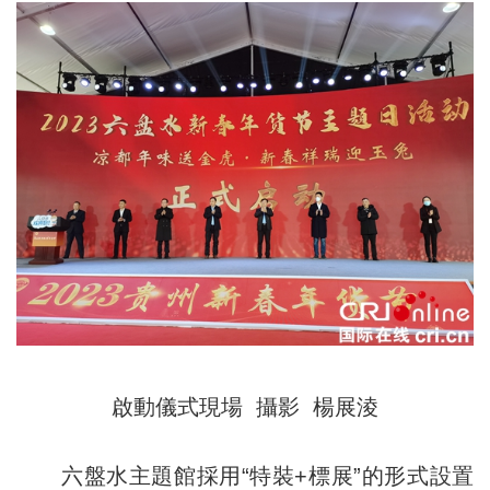
啟動儀式現場 攝影 楊展淩
六盤水主題館採用“特裝+標展”的形式設置