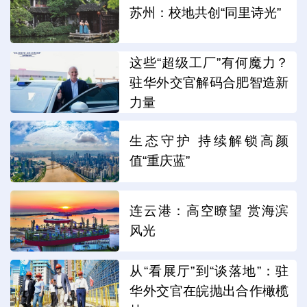
苏州：校地共创“同里诗光”
这些“超级工厂”有何魔力？
驻华外交官解码合肥智造新
力量
生态守护 持续解锁高颜
值“重庆蓝”
连云港：高空瞭望 赏海滨
风光
从“看展厅”到“谈落地”：驻
华外交官在皖抛出合作橄榄