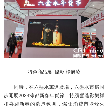
特色商品展 攝影 楊展淩
同時，在六盤水萬達廣場，六盤水市還同
步開展2023涼都新春年貨節，持續營造歡樂祥
和喜迎新春的濃厚氛圍，燃旺消費市場煙火