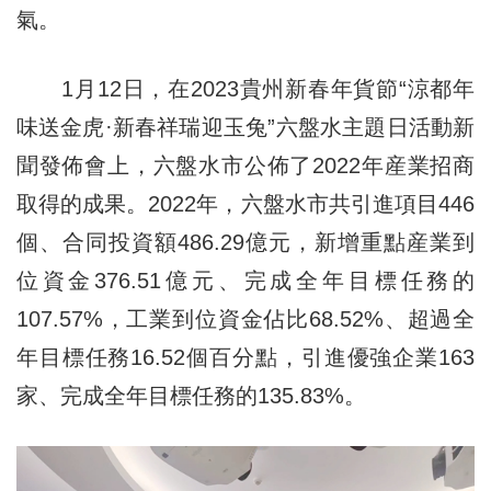
氣。
1月12日，在2023貴州新春年貨節“涼都年
味送金虎·新春祥瑞迎玉兔”六盤水主題日活動新
聞發佈會上，六盤水市公佈了2022年産業招商
取得的成果。2022年，六盤水市共引進項目446
個、合同投資額486.29億元，新增重點産業到
位資金376.51億元、完成全年目標任務的
107.57%，工業到位資金佔比68.52%、超過全
年目標任務16.52個百分點，引進優強企業163
家、完成全年目標任務的135.83%。