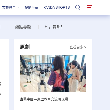
文娛體育
樓蘭平臺
PANDA SHORTS
站內搜索
州
|
熱點專題
|
Hi，貴州！
原創
查看更多 >
區
力
直擊中國—東盟教育交流周現場