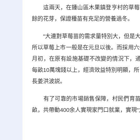
這兩天，在鍾山區木果鎮登亨村的草莓育
餘的花芽，保證種苗有充足的營養過冬。
“大連對草莓苗的需求量特別大，但是大連
所以草莓上市一般是在元旦以後。而採用六
月初，在原有設施基礎不改變的情況下，通
每畝10萬塊錢以上，經濟效益特別明顯，
長姜洪波説。
有了可靠的市場銷售保障，村民們育苗的
畝，共帶動400余人實現家門口就業，實現“