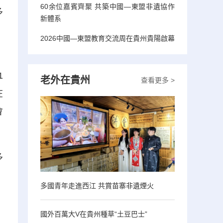
60余位嘉賓齊聚 共築中國—東盟非遺協作
多
新體系
2026中國—東盟教育交流周在貴州貴陽啟幕
，
1
老外在貴州
查看更多 >
在
會
多
多國青年走進西江 共賞苗寨非遺煙火
國外百萬大V在貴州種草“土豆巴士”