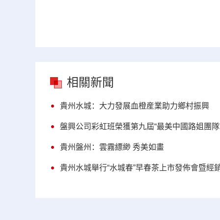
相關新聞
貴州水城：大力發展血橙産業助力鄉村振興
盤興公司彩虹班榮獲第九屆“最美中國路姐團隊
貴州盤州：雲霧縹緲 秀美如畫
貴州水城舉行“水城春”早春茶上市發佈會暨經