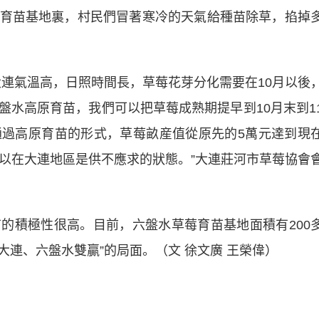
苗基地裏，村民們冒著寒冷的天氣給種苗除草，掐掉
氣溫高，日照時間長，草莓花芽分化需要在10月以後
盤水高原育苗，我們可以把草莓成熟期提早到10月末到1
過高原育苗的形式，草莓畝産值從原先的5萬元達到現
所以在大連地區是供不應求的狀態。”大連莊河市草莓協會
積極性很高。目前，六盤水草莓育苗基地面積有200
大連、六盤水雙贏”的局面。（文 徐文廣 王榮偉）