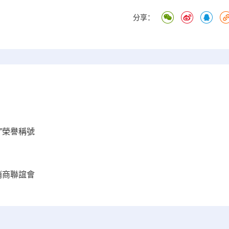
分享：
”榮譽稱號
銷商聯誼會