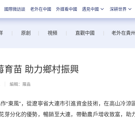
國際微訪談
老外在中國
外媒看中國
遇見中國
深耕世界
洋
|
原創
|
視頻
|
直觀中國
|
老外在貴
莓育苗 助力鄉村振興
線
編輯：羅淼
“東風”，從遼寧省大連市引進資金技術，在高山冷涼
前花芽分化的優勢，暢銷至大連，帶動農戶增收致富，助