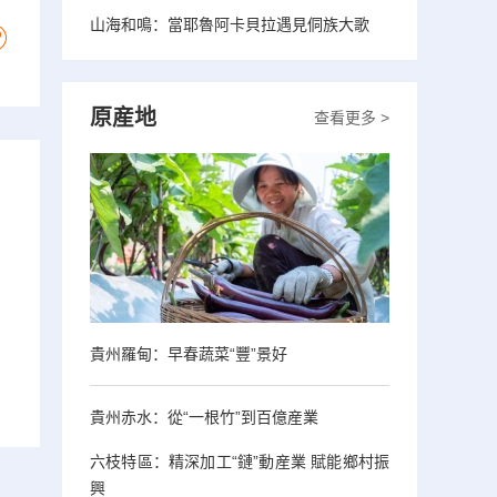
山海和鳴：當耶魯阿卡貝拉遇見侗族大歌
原産地
查看更多 >
貴州羅甸：早春蔬菜“豐”景好
貴州赤水：從“一根竹”到百億産業
六枝特區：精深加工“鏈”動産業 賦能鄉村振
興