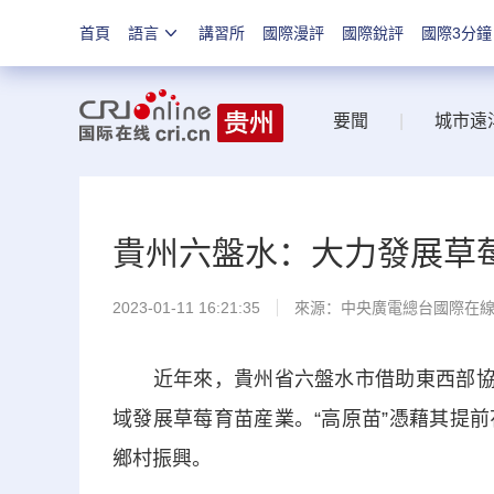
首頁
語言
講習所
國際漫評
國際銳評
國際3分鐘
要聞
|
城市遠
貴州六盤水：大力發展草
2023-01-11 16:21:35
來源：中央廣電總台國際在
近年來，貴州省六盤水市借助東西部協作
域發展草莓育苗産業。“高原苗”憑藉其提
鄉村振興。