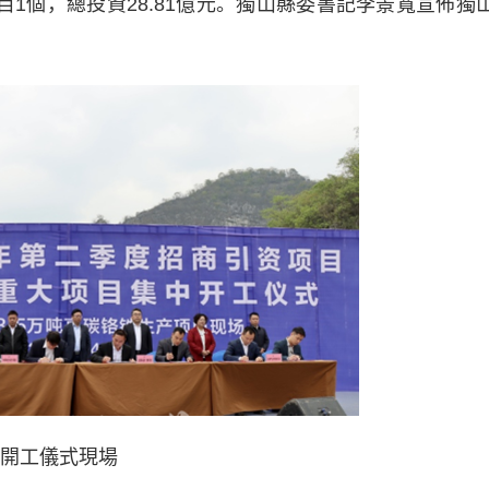
目1個，總投資28.81億元。獨山縣委書記李景寬宣佈獨
開工儀式現場