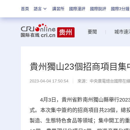
首頁
語言
講習所
國際漫評
國際銳評
國際3分鐘
要聞
|
城市遠
貴州獨山23個招商項目集
2023-04-04 17:50:54
來源：中央廣電總台國際在
4月3日，貴州省黔南州獨山縣舉行202
式。本次集中簽約的招商項目共23個，總投
製造、生態特色食品等領域；集中開工的重