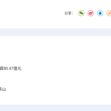
分享：
80.47億元
茶山