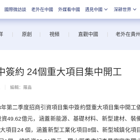
國際微訪談
老外在中國
外媒看中國
遇見中國
深耕世界
洋
|
原創
|
視頻
|
直觀中國
|
老外在貴
中簽約 24個重大項目集中開工
線
編輯：羅淼
3年第二季度招商引資項目集中簽約暨重大項目集中開工
資49.62億元，涵蓋新能源、基礎材料、新型建材、裝
大項目24 個，涵蓋新型工業化項目8個、新型城鎮化項