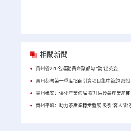
相關新聞
貴州省220名運動員齊聚都勻 “動”出英姿
貴州都勻第一季度招商引資項目集中簽約 總投資
貴州甕安：優化産業佈局 提升馬鈴薯産業産能
貴州平塘：助力茶産業穩步發展 吸引“客人”赴