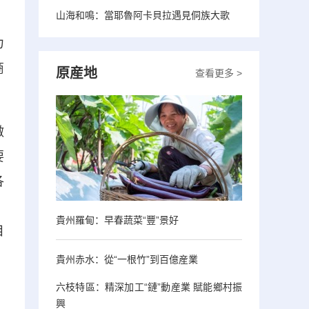
山海和鳴：當耶魯阿卡貝拉遇見侗族大歌
，
力
商
原産地
查看更多 >
做
要
各
。
貴州羅甸：早春蔬菜“豐”景好
目
貴州赤水：從“一根竹”到百億産業
六枝特區：精深加工“鏈”動産業 賦能鄉村振
興