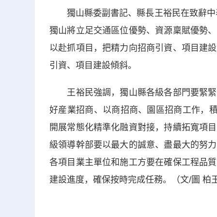
獨山縣委副書記、縣長王裕民在致辭中表示
獨山將立足交通區位優勢、資源稟賦優勢、
以赴抓項目，把精力向招商引資、項目建設
引資、項目建設傾斜。
王裕民強調，獨山縣各級各部門要緊緊圍
好産業招商、以商招商、園區招商工作，積
開展常態化精準化融資對接，持續拓寬項目
級領導幹部要以最大的誠意、盡最大的努力
各項目業主單位和施工方要在確保工程品質
建設進度，確保按時完成任務。（文/圖 柏