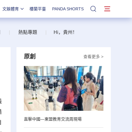
文娛體育
樓蘭平臺
PANDA SHORTS
站內搜索
州
|
熱點專題
|
Hi，貴州！
原創
查看更多 >
儀
備
直擊中國—東盟教育交流周現場
目