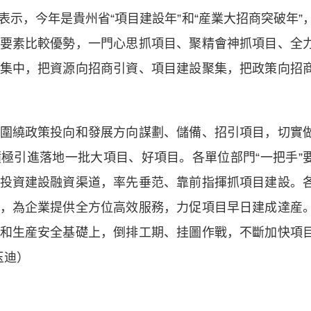
，今年是貴州省“項目建設年”和“産業大招商突破年”
要素比較優勢，一門心思抓項目、聚精會神抓項目、全
集中，把資源向招商引資、項目建設聚集，把政策向招
繞政策投向和發展方向謀劃、儲備、招引項目，切實
極引進落地一批大項目、好項目。各單位部門“一把手”
投資建設融資渠道，率先垂范、靠前指揮抓項目建設。
，為企業提供全方位高效服務，力促項目早日建成達産
和生産安全基礎上，倒排工期、挂圖作戰，不斷加快項
玉迪）