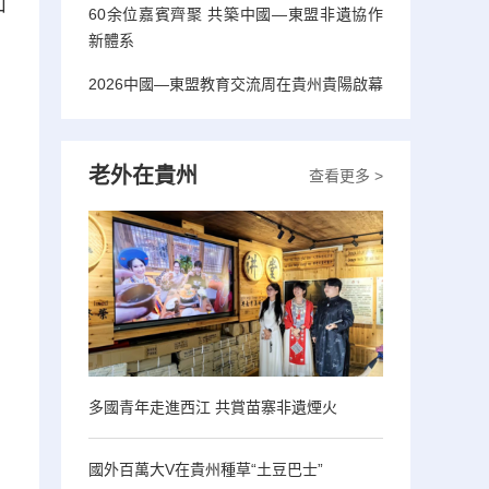
山
60余位嘉賓齊聚 共築中國—東盟非遺協作
新體系
2026中國—東盟教育交流周在貴州貴陽啟幕
老外在貴州
查看更多 >
多國青年走進西江 共賞苗寨非遺煙火
國外百萬大V在貴州種草“土豆巴士”