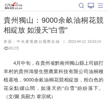
貴州獨山：9000余畝油桐花競
相綻放 如漫天“白雪”
來源：中央廣電總台國際在線
|
2023-04-12 15:53:14
20.2万
4月中旬，在貴州省黔南州獨山縣上司鎮打
羊村的貴州鴻發生態農業科技有限公司油桐種
植基地，9000余畝油桐花競相綻放，粉白色的
花朵點綴山間，如漫天的“白雪”紛紛落下。
（文/圖 吳顯力 韋宗斌）