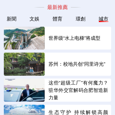
最新推薦
新聞
文娛
體育
環創
城市
世界级“水上电梯”将成型
苏州：校地共创“同里诗光”
这些“超级工厂”有何魔力？
驻华外交官解码合肥智造新
力量
生态守护 持续解锁高颜