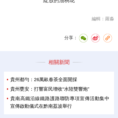
綻放的油桐花
編輯：羅淼
分享：
相關新聞
貴州都勻：26萬畝春茶全面開採
貴州甕安：打響富民增收“水陸雙響炮”
貴南高鐵沿線鐵路護路聯防專項宣傳活動集中
宣傳啟動儀式在黔南荔波舉行