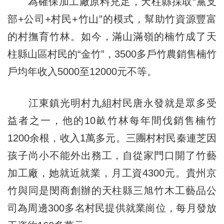
為確保加工廠原料充足，天柱縣採取“黨支
部+公司+村民+竹山”的模式，幫助竹資源豐富
的村撫育竹林。如今，滿山滿嶺的楠竹成了天
柱縣山區村民的“金竹”，3500多戶竹農銷售楠竹
戶均年收入5000至12000元不等。
江東鎮光明村九組村民唐永發就是眾多受
益者之一，他的10畝竹林每年間伐銷售楠竹
1200余根，收入1萬多元。三團村村民秦連芝因
孩子尚小不能外出務工，自從家門口開了竹藝
加工廠，她就近就業，月工資4300元。貴州京
竹與同是閔商創辦的天柱縣三旭竹木工藝品公
司為周邊300多名村民提供就業崗位，每月發放