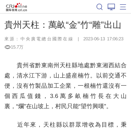
貴州天柱：萬畝“金”竹“雕”出山
來源：中央廣電總台國際在線
|
2023-06-13 17:06:23
15.7万
貴州省黔東南州天柱縣地處黔東湘西結合
處，清水江下游，山上盛産楠竹。以前交通不
便，沒有竹製品加工企業，一根楠竹還沒有一
個西瓜值錢，3.6萬多畝楠竹長在大山
裏，“爛”在山坡上，村民只能“望竹興嘆”。
近年來，天柱縣以群眾增收為目標，秉