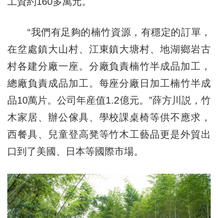
工資約160多萬元。
“我們有足夠的楠竹資源，有穩定的訂單，
在坌處鎮大山村、江東鎮大塘村、地湖鄉岩古
村各建分廠一座。分廠負責楠竹半成品加工，
總廠負責成品加工。每座分廠日加工楠竹半成
品10萬片。公司年産值1.2億元。”薛方川説，竹
木家居、辦公傢具、學校課桌椅等供不應求，
西餐具、兒童登高凳等竹木工藝品更是外貿出
口到了美國、日本等國際市場。