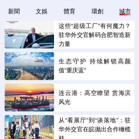
新聞
文娛
體育
環創
城市
这些“超级工厂”有何魔力？
驻华外交官解码合肥智造新
力量
生态守护 持续解锁高颜
值“重庆蓝”
连云港：高空瞭望 赏海滨
风光
从“看展厅”到“谈落地”：驻
华外交官在皖抛出合作橄榄
枝