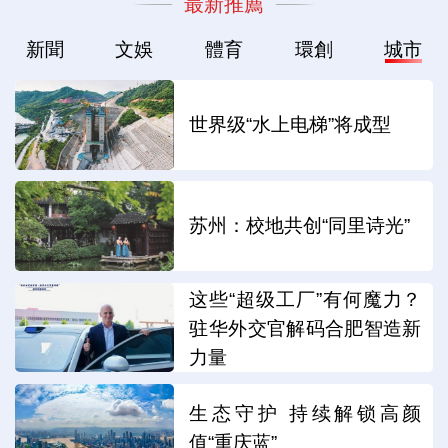
最新推薦
新聞
文娛
體育
環創
城市
世界级“水上电梯”将成型
苏州：校地共创“同里诗光”
这些“超级工厂”有何魔力？
驻华外交官解码合肥智造新
力量
生态守护 持续解锁高颜
值“重庆蓝”