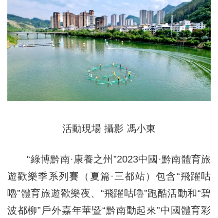
活動現場 攝影 馮小東
“綠博黔南·康養之州”2023中國·黔南體育旅
遊歡樂季系列賽（夏篇·三都站）包含“飛躍咕
嚕”體育旅遊歡樂夜、“飛躍咕嚕”跑酷活動和“碧
波都柳”戶外嘉年華暨“黔南動起來”中國體育彩