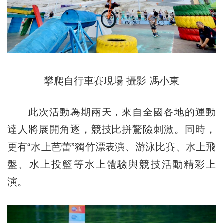
攀爬自行車賽現場 攝影 馮小東
此次活動為期兩天，來自全國各地的運動
達人將展開角逐，競技比拼驚險刺激。同時，
更有“水上芭蕾”獨竹漂表演、游泳比賽、水上飛
盤、水上投籃等水上體驗與競技活動精彩上
演。