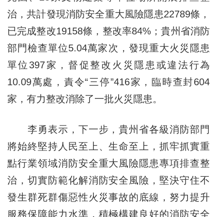
治，共計發現消防安全重大風險隱患22789條，
已完成整改19158條，整改率84%；貴州省消防
部門檢查單位5.04萬家次，發現重大火災隱患
單位397家，督促整改火災隱患或違法行為
10.09萬處，責令“三停”416家，臨時查封604
家，有力整改消除了一批火災隱患。
李勇表示，下一步，貴州省各級消防部門
將始終堅持人民至上、生命至上，抓牢抓實重
點行業領域消防安全重大風險隱患專項排查整
治，切實防範化解消防安全風險，堅決守住不
發生群死群傷惡性火災事故的底線，努力提升
服務保障能力水準，積極構建良好的消防安全