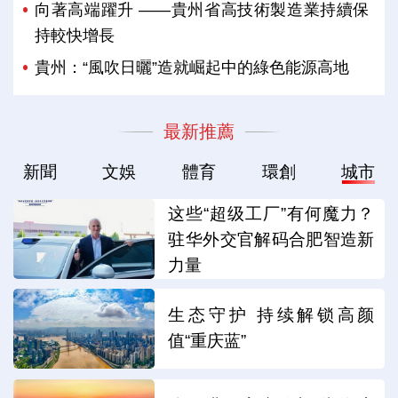
向著高端躍升 ——貴州省高技術製造業持續保
持較快增長
貴州：“風吹日曬”造就崛起中的綠色能源高地
最新推薦
新聞
文娛
體育
環創
城市
这些“超级工厂”有何魔力？
驻华外交官解码合肥智造新
力量
生态守护 持续解锁高颜
值“重庆蓝”