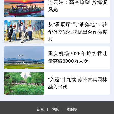
连云港：高空瞭望 赏海滨
风光
从“看展厅”到“谈落地”：驻
华外交官在皖抛出合作橄榄
枝
重庆机场2026年旅客吞吐
量突破3000万人次
“入遗”廿九载 苏州古典园林
融入当代
首頁
|
導航
|
電腦版