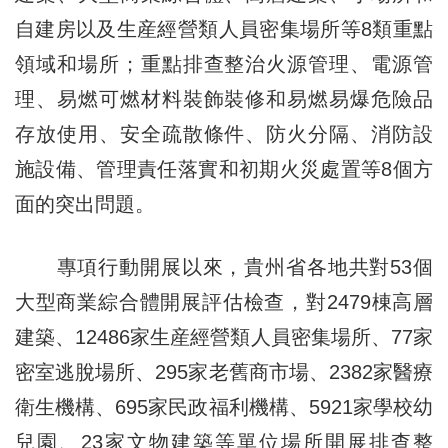
自建房以及生産經營類人員密集場所等8類重點
領域和場所；重點排查整治火源管理、電源管
理、易燃可燃材料裝飾裝修和易燃易爆危險品
存放使用、安全疏散條件、防火分隔、消防設
施設備、管理責任落實和初期火災處置等8個方
面的突出問題。
專項行動開展以來，貴州省各地共對53個
大型商業綜合體開展評估檢查，對2479棟高層
建築、12486家生産經營類人員密集場所、77家
密室逃脫場所、295家老舊商市場、2382家醫療
衛生機構、695家民政福利機構、5921家學校幼
兒園、23家文物建築等單位場所開展排查整