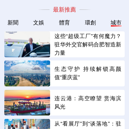
最新推薦
新聞
文娛
體育
環創
城市
这些“超级工厂”有何魔力？
驻华外交官解码合肥智造新
力量
生态守护 持续解锁高颜
值“重庆蓝”
连云港：高空瞭望 赏海滨
风光
从“看展厅”到“谈落地”：驻