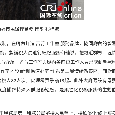
導市民辦理業務 攝影 祁桂騰
，在廳內打造‘菁菁工作室’服務品牌，協同廳內的智
能，對辦稅人員進行細緻服務和輔導，把親近群眾、溫
王菁介紹，菁菁工作室與廳內各崗位工作人員形成動態觀
作室內設置“楓橋連心室”作為第二層情緒觀察區，面對
稅人32人次，處理稅費爭議18起。此外大廳還設有母
限度補齊特殊人群服務短板，是柔性化稅務服務的生動
稅務局第一稅務分局堅持人民至上，持續優化“線上服