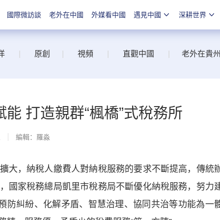
國際微訪談
老外在中國
外媒看中國
遇見中國
深耕世界
洋
|
原創
|
視頻
|
直觀中國
|
老外在貴
能 打造親群“楓橋”式稅務所
線
編輯：羅淼
大，納稅人繳費人對納稅服務的要求不斷提高，傳統
，國家稅務總局凱里市稅務局不斷優化納稅服務，努力
、預防糾紛、化解矛盾、智慧治理、協同共治等功能為一