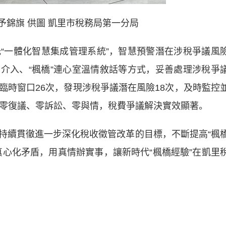
予錦旗 供圖 凱里市稅務局第一分局
一體化智慧集成管理系統”，智慧預警潛在涉稅爭議風
動介入、“楓橋”連心室溫情敘話等方式，妥善處理涉稅爭
臨時窗口26次，發現涉稅爭議潛在風險18次，及時監控
年零復議、零訴訟、零與情，稅費爭議解決實效顯著。
續貫徹進一步深化稅收徵管改革的目標，不斷提高“楓
真心化矛盾，用真情辦實事，讓新時代“楓橋經驗”在凱里