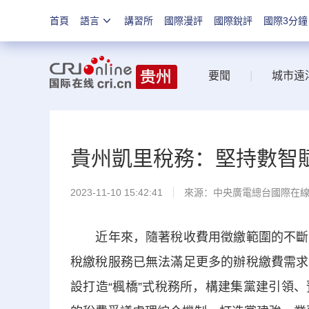
首頁
語言
講習所
國際漫評
國際銳評
國際3分鐘
要聞
|
城市遠
貴州凱里稅務：堅持數智賦
2023-11-10 15:42:41
來源：中央廣電總台國際在
近年來，隨著稅收費用徵繳範圍的不斷擴
稅繳稅服務已無法滿足更多的辦稅繳費需求
設打造“楓橋”式稅務所，構建集黨建引領