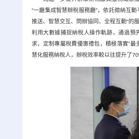
“一廳集成智慧辦稅服務廳”，依託徵納互
推送、智慧交互、問辦協同、全程互動“的服務
利用大數據捕捉納稅人操作軌跡，通過預
求，定制專屬稅費優惠禮包，積極落實”最
慧化服務納稅人，辦稅效率較以往提升了70