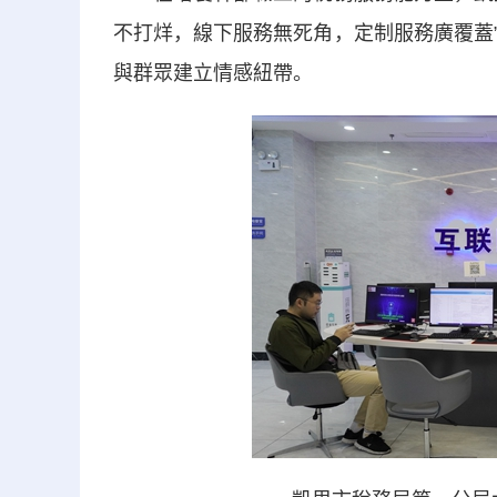
不打烊，線下服務無死角，定制服務廣覆蓋
與群眾建立情感紐帶。