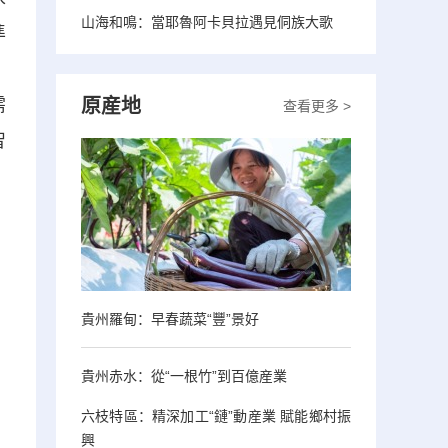
山海和鳴：當耶魯阿卡貝拉遇見侗族大歌
準
，
需
原産地
查看更多 >
智
貴州羅甸：早春蔬菜“豐”景好
貴州赤水：從“一根竹”到百億産業
六枝特區：精深加工“鏈”動産業 賦能鄉村振
興