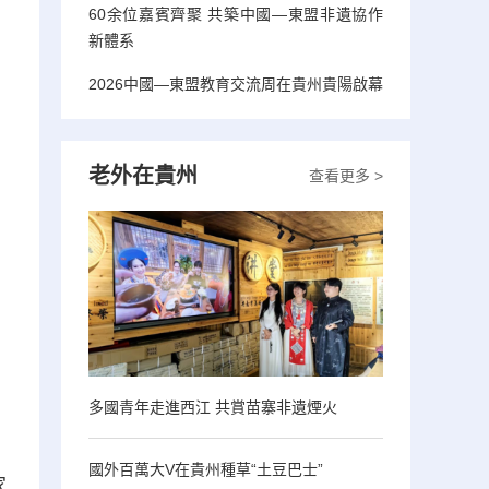
60余位嘉賓齊聚 共築中國—東盟非遺協作
新體系
2026中國—東盟教育交流周在貴州貴陽啟幕
老外在貴州
查看更多 >
多國青年走進西江 共賞苗寨非遺煙火
國外百萬大V在貴州種草“土豆巴士”
家