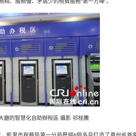
務精、服務優、矛盾少的稅費服務“第一方陣”。
大廳的智慧化自助辦稅區 攝影 祁桂騰
凱里市稅務局第一分局歷經6個多月打造了貴州省首