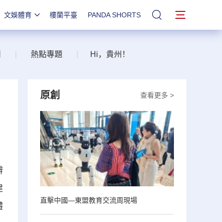
文娛體育
樓蘭平臺
PANDA SHORTS
站內搜索
州
|
熱點專題
|
Hi，貴州！
原創
查看更多 >
辦
建
直擊中國—東盟教育交流周現場
體