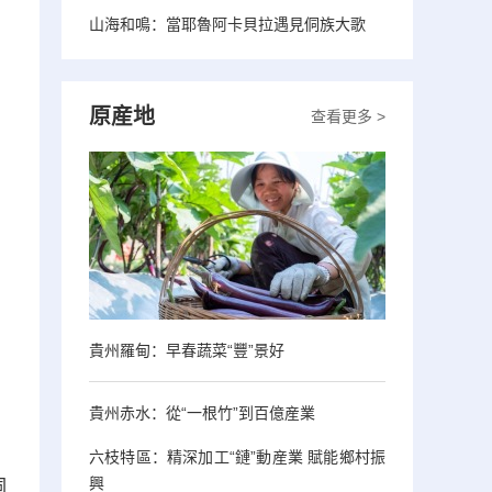
山海和鳴：當耶魯阿卡貝拉遇見侗族大歌
原産地
查看更多 >
貴州羅甸：早春蔬菜“豐”景好
貴州赤水：從“一根竹”到百億産業
六枝特區：精深加工“鏈”動産業 賦能鄉村振
興
侗