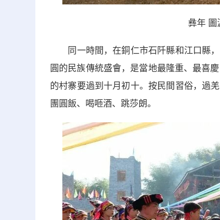
彝年 
同一時間，在銅仁市石阡縣和江口縣，羌
圓的民族傳統盛會，是當地最隆重、最喜慶
的村寨要過到十月初十。按民間習俗，過羌
團圓飯、喝咂酒、跳莎朗。