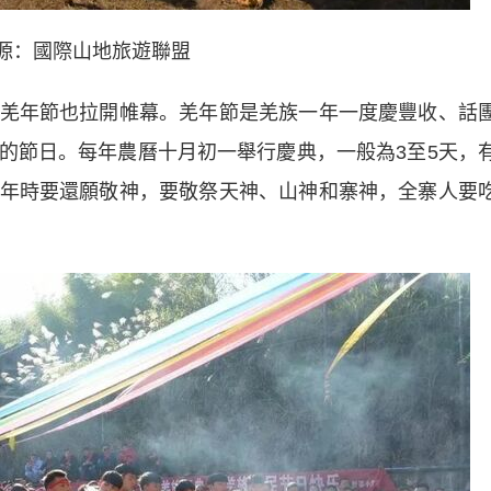
圖源：國際山地旅遊聯盟
年節也拉開帷幕。羌年節是羌族一年一度慶豐收、話
的節日。每年農曆十月初一舉行慶典，一般為3至5天，
年時要還願敬神，要敬祭天神、山神和寨神，全寨人要