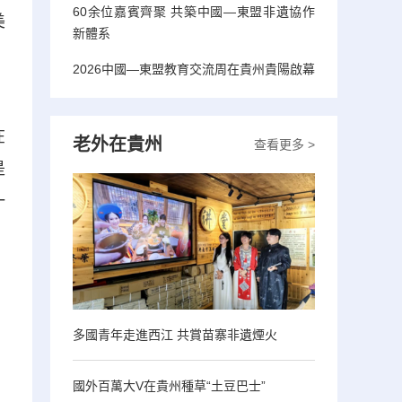
60余位嘉賓齊聚 共築中國—東盟非遺協作
美
新體系
2026中國—東盟教育交流周在貴州貴陽啟幕
、
在
老外在貴州
查看更多 >
是
一
多國青年走進西江 共賞苗寨非遺煙火
國外百萬大V在貴州種草“土豆巴士”