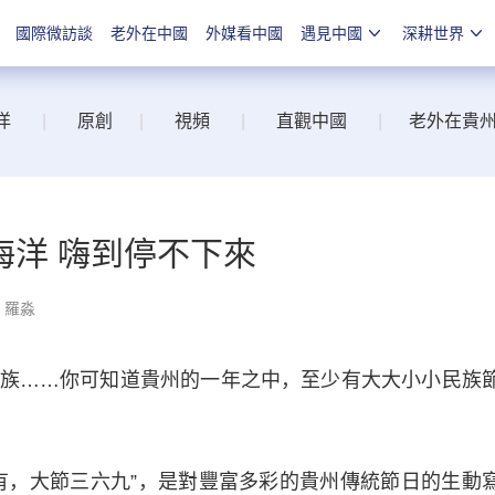
國際微訪談
老外在中國
外媒看中國
遇見中國
深耕世界
洋
|
原創
|
視頻
|
直觀中國
|
老外在貴
海洋 嗨到停不下來
：羅淼
……你可知道貴州的一年之中，至少有大大小小民族
，大節三六九”，是對豐富多彩的貴州傳統節日的生動