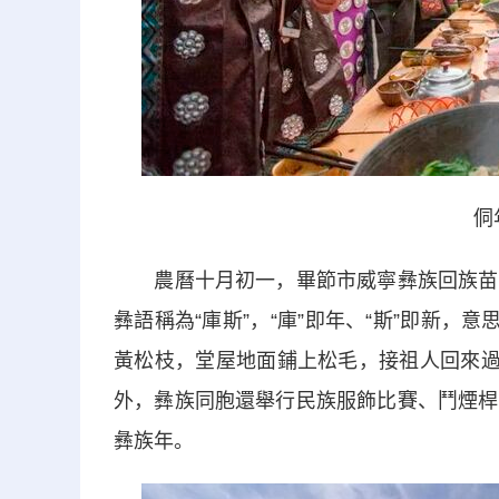
侗
農曆十月初一，畢節市威寧彝族回族苗族
彝語稱為“庫斯”，“庫”即年、“斯”即新，
黃松枝，堂屋地面鋪上松毛，接祖人回來過
外，彝族同胞還舉行民族服飾比賽、鬥煙桿
彝族年。