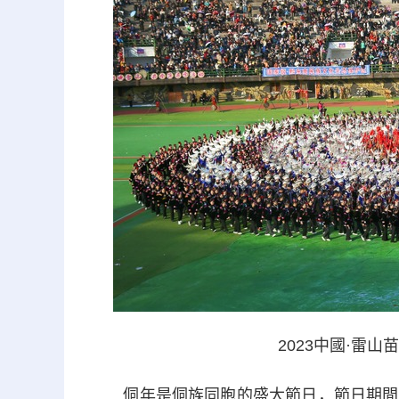
2023中國·雷
侗年是侗族同胞的盛大節日，節日期間，