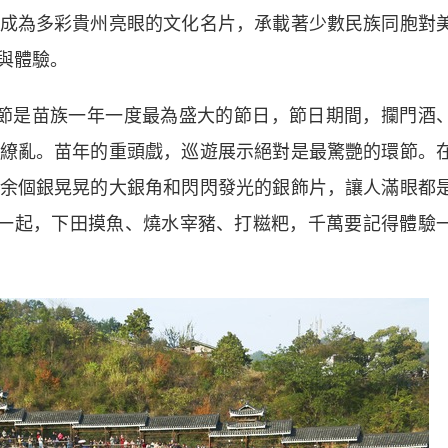
成為多彩貴州亮眼的文化名片，承載著少數民族同胞對
與體驗。
節是苗族一年一度最為盛大的節日，節日期間，攔門酒
繚亂。苗年的重頭戲，巡遊展示絕對是最驚艷的環節。
余個銀晃晃的大銀角和閃閃發光的銀飾片，讓人滿眼都
們一起，下田摸魚、燒水宰豬、打糍粑，千萬要記得體驗
。