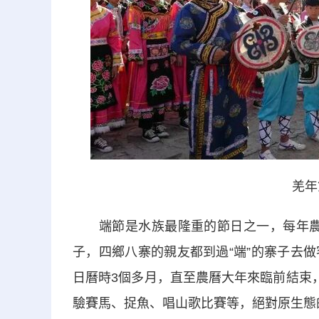
羌年
端節是水族最隆重的節日之一，每年農曆八
子，四鄉八寨的親友都到過“端”的寨子去
日曆時3個多月，直至農曆大年來臨前結束
驗賽馬、捉魚、唱山歌比賽等，絕對原生態