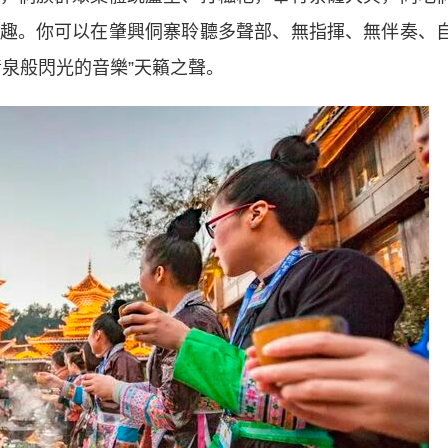
趣。你可以在肇興侗寨聆聽多聲部、無指揮、無伴奏、
泉般閃光的音樂”天籟之聲。