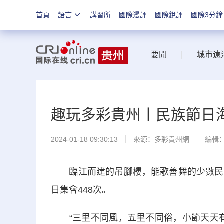
首頁
語言
講習所
國際漫評
國際銳評
國際3分鐘
要聞
|
城市遠
趣玩多彩貴州丨民族節日
2024-01-18 09:30:13
來源：
多彩貴州網
編輯
臨江而建的吊腳樓，能歌善舞的少數民族
日集會448次。
“三里不同風，五里不同俗，小節天天有