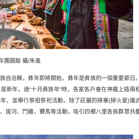
年團圓飯 攝/朱進
自治縣，彝年即將開始。彝年是彝族的一個重要節日
意思是新年。過“十月彝族年”時，各家各戶會在神龕上插兩
年，並舉行祭祖祭祀活動。除了莊嚴的掃寨(掃火星)儀
、拔河、鬥雞、賽馬等活動，吸引四鄉八里各族群眾共