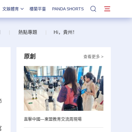
文娛體育
樓蘭平臺
PANDA SHORTS
站內搜索
州
|
熱點專題
|
Hi，貴州！
原創
查看更多 >
節
直擊中國—東盟教育交流周現場
寫