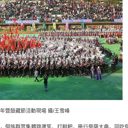
山苗年暨鼓藏節活動現場 攝/王雪峰
侗族群眾集體跳蘆笙、打糍粑，舉行祭薩大典，同吃