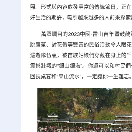
照。形式與內容愈發豐富的傳統節日，正在
好生活的期許，吸引越來越多的人前來探索
萬眾矚目的2023中國·雷山苗年暨鼓藏
跳蘆笙、討花帶等豐富的民俗活動令人眼花
巡遊隊伍裏，被苗族姑娘們穿戴在身上的千
震撼壯觀的“銀山銀海”。你還可以和村民
回長桌宴和“高山流水”，一定讓你一生難忘