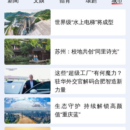
新聞
文娛
體育
環創
城市
世界级“水上电梯”将成型
苏州：校地共创“同里诗光”
这些“超级工厂”有何魔力？
驻华外交官解码合肥智造新
力量
生态守护 持续解锁高颜
值“重庆蓝”