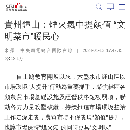
貴州鍾山：煙火氣中提顏值 “文
明菜市”暖民心
來源：中央廣電總台國際在線
|
2024-01-12 17:47:45
18.1万
自主題教育開展以來，六盤水市鍾山區以
市場環境“大提升”行動為重要抓手，聚焦轄區各
類農貿市場基礎設施及經營秩序短板弱項，聯
動各方力量攻堅破難，持續推進市場環境整治
工作走深走實，農貿市場不僅實現“顏值”提升，
也讓市場保持“煙火氣”的同時更具“文明味”。