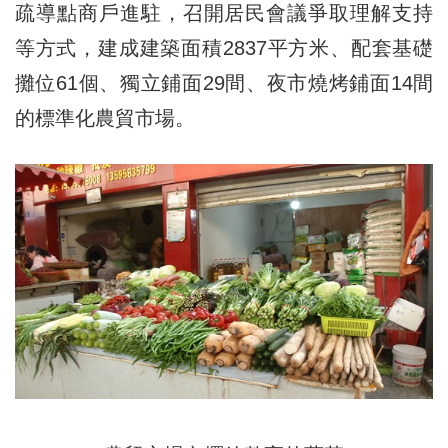
疏導點商戶進駐，召開居民會議爭取理解支持
等方式，建成建築面積2837平方米、配套基礎
攤位61個、獨立鋪面29間、夜市燒烤鋪面14間
的標準化農貿市場。