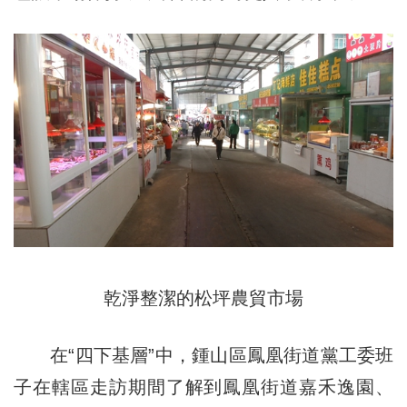
乾淨整潔的松坪農貿市場
在“四下基層”中，鍾山區鳳凰街道黨工委班
子在轄區走訪期間了解到鳳凰街道嘉禾逸園、