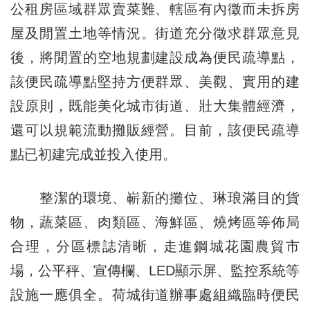
公租房區域群眾賣菜難、轄區有內徵而未拆房
屋及閒置土地等情況。街道充分徵求群眾意見
後，將閒置的空地規劃建設成為便民疏導點，
該便民疏導點堅持方便群眾、美觀、實用的建
設原則，既能美化城市街道、壯大集體經濟，
還可以規範流動攤販經營。目前，該便民疏導
點已初建完成並投入使用。
整潔的環境、嶄新的攤位、琳琅滿目的貨
物，蔬菜區、肉類區、海鮮區、燒烤區等佈局
合理，分區標誌清晰，走進鋼城花園農貿市
場，公平秤、宣傳欄、LED顯示屏、監控系統等
設施一應俱全。荷城街道辦事處組織臨時便民