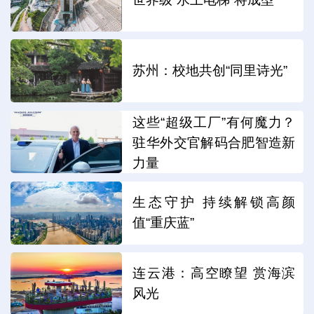
苏州：校地共创“同里诗光”
这些“超级工厂”有何魔力？
驻华外交官解码合肥智造新
力量
生态守护 持续解锁高颜
值“重庆蓝”
连云港：高空瞭望 赏海滨
风光