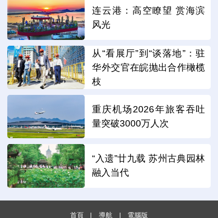
连云港：高空瞭望 赏海滨
风光
从“看展厅”到“谈落地”：驻
华外交官在皖抛出合作橄榄
枝
重庆机场2026年旅客吞吐
量突破3000万人次
“入遗”廿九载 苏州古典园林
融入当代
首頁
|
導航
|
電腦版