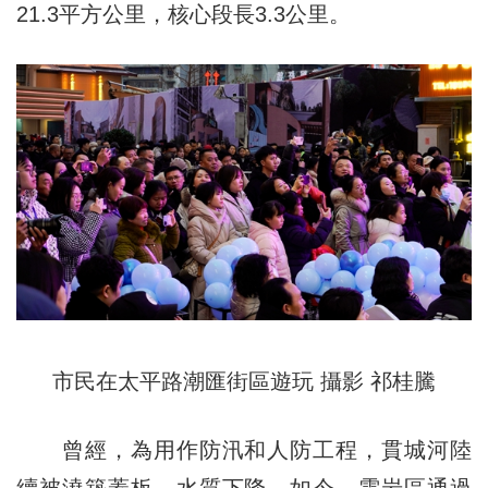
21.3平方公里，核心段長3.3公里。
市民在太平路潮匯街區遊玩 攝影 祁桂騰
曾經，為用作防汛和人防工程，貫城河陸
續被澆築蓋板，水質下降。如今，雲岩區通過