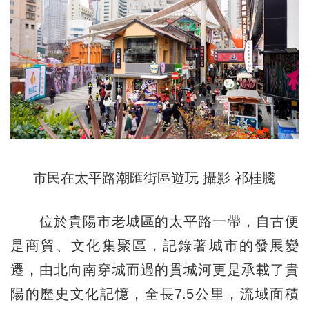
市民在太平路潮匯街區遊玩 攝影 祁桂騰
位於貴陽市老城區的太平路一帶，自古便
是商貿、文化集聚區，記錄著城市的發展變
遷，由北向南穿城而過的貫城河更是承載了貴
陽的歷史文化記憶，全長7.5公里，流域面積