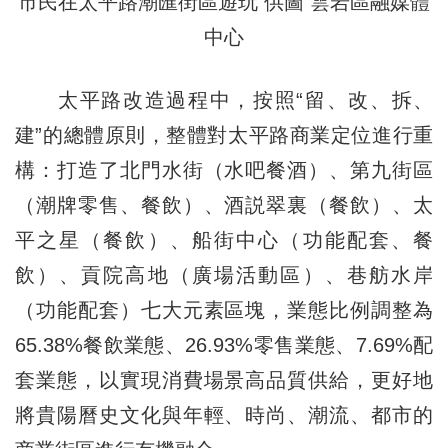
市民在太平路潮匯街區遊玩 供圖 雲岩區融媒體
中心
太平路改造過程中，按照“留、改、拆、
建”的總體原則，整體對太平路商業定位進行重
構：打造了北門水街（水吧餐酒）、第九街區
（潮牌零售、餐飲）、酒説翠裏（餐飲）、太
平之星（餐飲）、船街中心（功能配套、餐
飲）、貢院高地（廣場活動區）、巷舫水岸
（功能配套）七大元素區塊，業態比例調整為
65.38%餐飲業態、26.93%零售業態、7.69%配
套業態，以實現消費場景高品質供給，更好地
將貴陽曆史文化與年輕、時尚、潮流、都市的