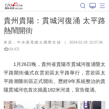
貴州貴陽：貫城河復涌 太平路
熱鬧開街
來源：中央廣電總台國際在線
|
2024-01-29 15:37:36
29.4万
1月26日晚，貴州省貴陽市貫城河復涌暨太
平路開街儀式在雲岩區太平路舉行，雲岩區太
平路潮匯街區正式開街。歷經9年系統整治的貴
陽貫城河也首次揭蓋182米河道，宣告復涌。