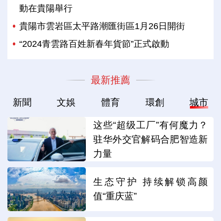
動在貴陽舉行
貴陽市雲岩區太平路潮匯街區1月26日開街
“2024青雲路百姓新春年貨節”正式啟動
最新推薦
新聞
文娛
體育
環創
城市
这些“超级工厂”有何魔力？
驻华外交官解码合肥智造新
力量
生态守护 持续解锁高颜
值“重庆蓝”