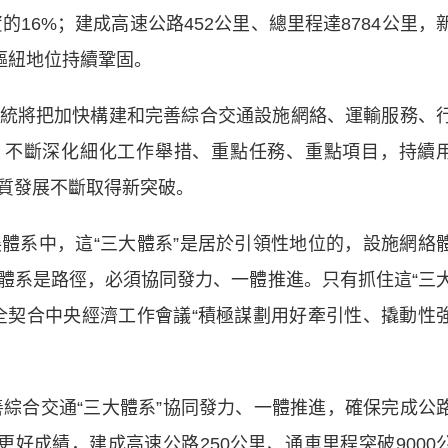
的16%；建成高速公路452公里、總里程達8784公里，
樞紐地位持續鞏固。
將把加快構建和完善綜合交通設施網絡、運輸服務、
，不斷深化細化工作舉措、重點任務、重點項目，持續
質發展不斷取得新突破。
系中，這“三大體系”是居於引領性地位的，設施網絡
體系是路徑，必須協同發力、一體推進。只有抓住這“三
全契合中央經濟工作會議“積極謀劃用好牽引性、撬動性
。
綜合交通“三大體系”協同發力、一體推進，確保完成公
更好成績，建成高速公路250公里、通車里程突破9000