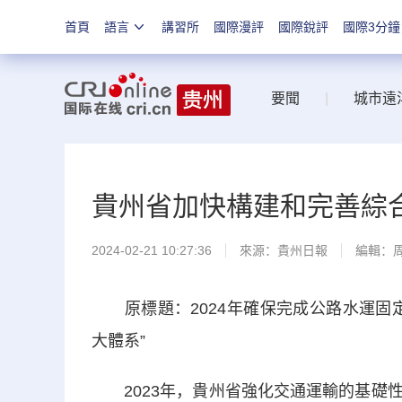
首頁
語言
講習所
國際漫評
國際銳評
國際3分鐘
要聞
|
城市遠
貴州省加快構建和完善綜合
2024-02-21 10:27:36
來源：
貴州日報
編輯：
原標題：2024年確保完成公路水運固定
大體系”
2023年，貴州省強化交通運輸的基礎性