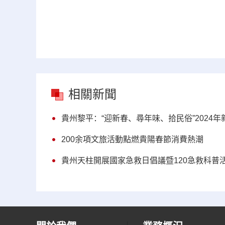
相關新聞
貴州黎平：“迎新春、尋年味、拾民俗”2024
200余項文旅活動點燃貴陽春節消費熱潮
貴州天柱開展國家急救日倡議暨120急救科普