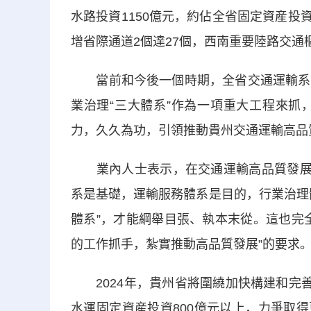
水路投資1150億元，約佔全省固定資産投資
增省際通道2個達27個，西南重要陸路交通
當前和今後一個時期，全省交通運輸系統
業治理“三大體系”作為一項重大工程來抓
力，久久為功，引領推動貴州交通運輸高品
業內人士表示，在交通運輸高品質發展體
系是基礎，運輸服務體系是目的，行業治理
體系”，才能綱舉目張、執本末從。這也完
的工作抓手，紮實推動高品質發展”的要求
2024年，貴州省將圍繞加快構建和完善
水運固定資産投資800億元以上，力爭取得