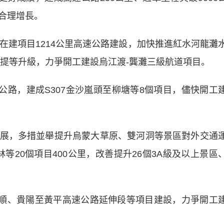
合理增長。
建項目1214公里高速公路建設，加快推進紅水河龍灘
道提等升級，力爭開工建設烏江渡-龔灘三級航道項目。
路，建成S307金沙嵐頭至柳塘等8個項目，儘快開工
，多措並舉提升烏蒙大草原、雙河洞等景區對外交通
等20個項目400公里，改善提升26個3A級及以上景區
順、貴陽至黃平高速公路延伸段等項目建設，力爭開工