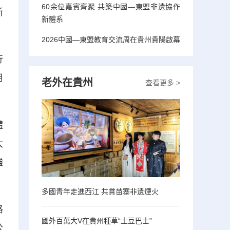
60余位嘉賓齊聚 共築中國—東盟非遺協作
新
新體系
2026中國—東盟教育交流周在貴州貴陽啟幕
行
用
老外在貴州
查看更多 >
體
大
強
多國青年走進西江 共賞苗寨非遺煙火
路
國外百萬大V在貴州種草“土豆巴士”
公