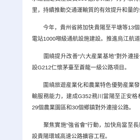
里，持續推動交通運輸質的有效提升和量的
今年，貴州省將加快貴陽至平塘等13個在
電站1000噸級通航設施建設。推進烏江航
圍繞提升改善“六大産業基地”對外連接公
設G212仁懷茅臺至蒼龍一級公路項目。
圍繞旅遊産業化和農業特色優勢産業發展
輸服務能力，建成G352務川當陽至正安格林
29個農業園區和30個鄉鎮對外連接公路。
聚焦實施“強省會”行動，加快烏當至長
設貴陽環城高速公路擴容工程。