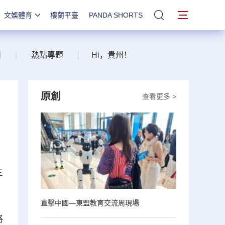
文娛體育
樓蘭平臺
PANDA SHORTS
站內搜索
州
|
熱點專題
|
Hi，貴州！
原創
查看更多 >
三
直擊中國—東盟教育交流周現場
路