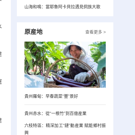
山海和鳴：當耶魯阿卡貝拉遇見侗族大歌
水
原産地
查看更多 >
建
運
、
貴州羅甸：早春蔬菜“豐”景好
貴州赤水：從“一根竹”到百億産業
建
六枝特區：精深加工“鏈”動産業 賦能鄉村振
興