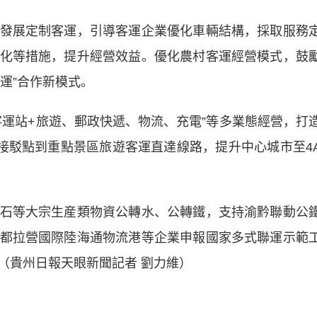
展定制客運，引導客運企業優化車輛結構，採取服務
化等措施，提升經營效益。優化農村客運經營模式，鼓
客運”合作新模式。
站+旅遊、郵政快遞、物流、充電”等多業態經營，打
等接駁點到重點景區旅遊客運直達線路，提升中心城市至4
等大宗生産類物資公轉水、公轉鐵，支持渝黔聯動公
都拉營國際陸海通物流港等企業申報國家多式聯運示範
（貴州日報天眼新聞記者 劉力維）