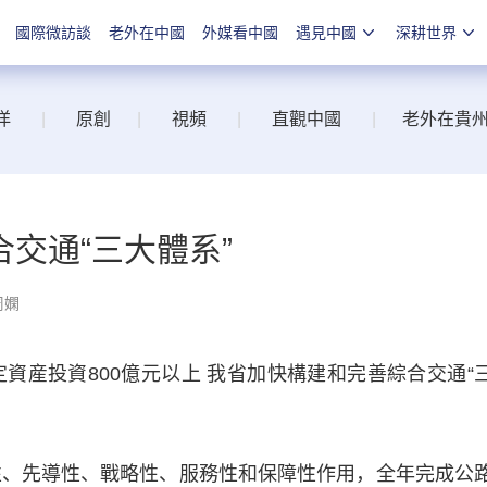
國際微訪談
老外在中國
外媒看中國
遇見中國
深耕世界
洋
|
原創
|
視頻
|
直觀中國
|
老外在貴
交通“三大體系”
周嫻
資産投資800億元以上 我省加快構建和完善綜合交通“
、先導性、戰略性、服務性和保障性作用，全年完成公