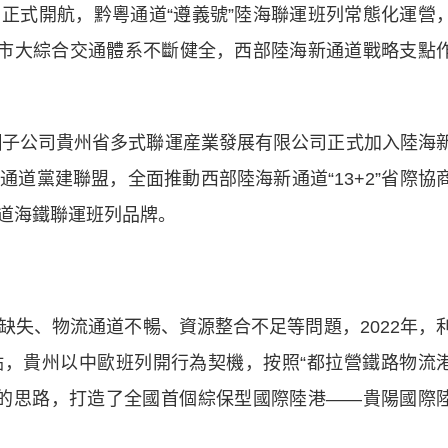
正式開航，黔粵通道“遵義號”陸海聯運班列常態化運營
該市大綜合交通體系不斷健全，西部陸海新通道戰略支點
子公司貴州省多式聯運産業發展有限公司正式加入陸海
道黨建聯盟，全面推動西部陸海新通道“13+2”省際協
道海鐵聯運班列品牌。
、物流通道不暢、資源整合不足等問題，2022年，
，貴州以中歐班列開行為契機，按照“都拉營鐵路物流
展的思路，打造了全國首個綜保型國際陸港——貴陽國際