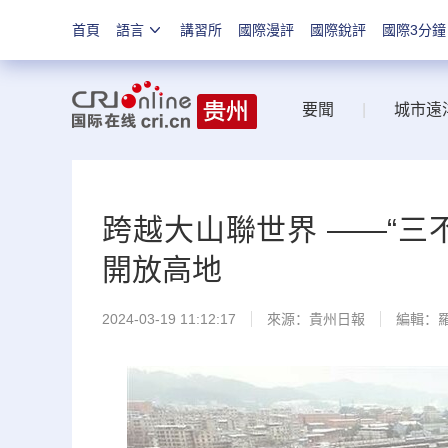
首頁
語言
講習所
國際漫評
國際銳評
國際3分鐘
要聞
|
城市遠
跨越大山聯世界 ——“三
開放高地
2024-03-19 11:12:17
來源：
貴州日報
編輯：