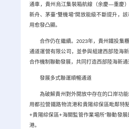
通車，貴州烏江集裝箱航線（余慶—重慶）
新舟、茅臺“雙機場”開放能級不斷提升，
用愈發凸顯。
合作仍在繼續。2023年，貴州鐵投集糰
通道運營有限公司，並參與組建西部陸海新通
合作機制聯動發展，共同打造西部陸海新通
發展多式聯運順暢通道
為破解貴州對外開放中存在的口岸功能缺失
用都拉營鐵路物流港和貴陽綜保區毗鄰特點
+貴陽綜保區+海關監管作業場所”聯動發
港。