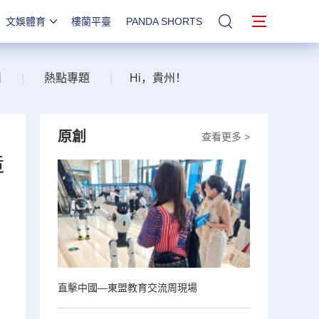
文娛體育
樓蘭平臺
PANDA SHORTS
站內搜索
州
|
熱點專題
|
Hi，貴州！
原創
查看更多 >
造
直擊中國—東盟教育交流周現場