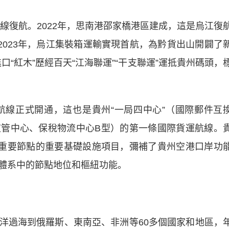
線復航。2022年，思南港邵家橋港區建成，這是烏江復
2023年，烏江集裝箱運輸實現首航，為黔貨出山開闢了
口“紅木”歷經百天“江海聯運”“干支聯運”運抵貴州碼頭，
線正式開通，這也是貴州“一局四中心”（國際郵件互
管中心、保稅物流中心B型）的第一條國際貨運航線。
道重要節點的重要基礎設施項目，彌補了貴州空港口岸功
體系中的節點地位和樞紐功能。
過海到俄羅斯、東南亞、非洲等60多個國家和地區，