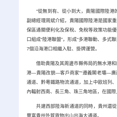
“從無到有、從小到大，貴陽國際陸港的
副總經理周斌介紹，貴陽國際陸港是國家重
保區通關便利化及保稅、免稅等政策功能優
口組成“陸港聯盟”，形成“多港聯動、多式
7個沿海港口相繼入駐、掛牌運營。
借助貴陽及其周邊市縣佈局的無水港和四
港—貴陽改貌—客戶商家”“遵義閣老壩—廣
通道、黔粵鐵路物流通道，加上中歐班列、
內輻射西南、長三角、珠三角地區，在國際上
共建西部陸海新通道的同時，貴州還從航
豐富貴州外貿貨物出山出海大通道。