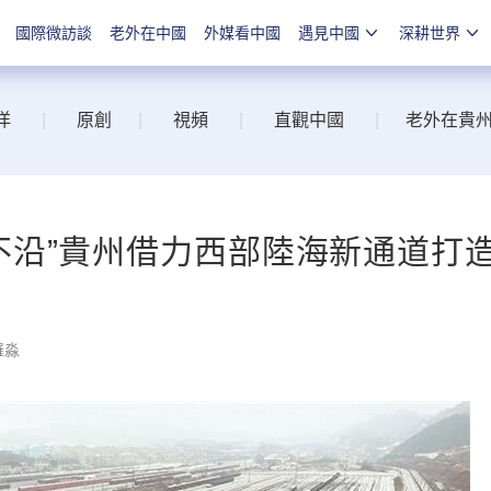
國際微訪談
老外在中國
外媒看中國
遇見中國
深耕世界
洋
|
原創
|
視頻
|
直觀中國
|
老外在貴
不沿”貴州借力西部陸海新通道打
羅淼