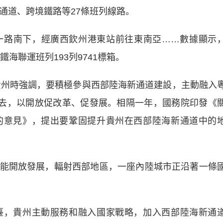
通道、跨境鐵路等27條班列線路。
路南下，經廣西欽州港東站前往東南亞……數據顯示
海聯運班列193列9741標箱。
州時強調，要積極參與西部陸海新通道建設，主動融入
出去，以開放促改革、促發展。相隔一年，國務院印發《
的意見》，提出要鞏固提升貴州在西部陸海新通道中的
開放發展，輻射西部地區，一座內陸城市正沿著一條
，貴州主動服務和融入國家戰略，加入西部陸海新通