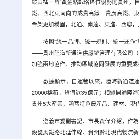
縱兩橫三角”黃金點戰略區位優勢的貴州，
鐵、西北東南向的成貴高鐵—貴廣高鐵、東
骨架更加穩固，北通、南達、東進、西聯，
按照“統一品牌、統一規則、統一運作”原
——貴州陸海新通道供應鏈管理有限公司（
加強兩地協作、推動區域協同發展的重要成
數據顯示，自運營以來，陸海新通道運營
20000標箱，貨值近35億元；相繼開通
貴州5大産業，涵蓋特色農産品、建材、現
遵義市委副書記、市長黃偉介紹，作為西
設甕馬鐵路北延伸線、貴州黔北現代物流新