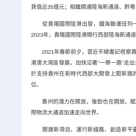
貨值近35億元；相繼開通陸海新通道、黔粵
從貴陽國際陸港出發，鐵海聯運班列一
2023年，貴陽國際陸港開行西部陸海新通道鐵
2021年春節前夕，習近平總書記視察貴
港澳大灣區發展，加快沿著“一帶一路”走
於支持貴州在新時代西部大開發上闖新路
位。
貴州的潛力在開放，後勁也在開放。賦能
際物流大通道加速走向世界。
開建新項目、運行新線路、創造新平臺