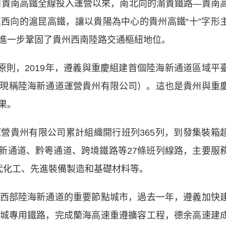
自貴南高鐵全線投入運營以來，南北向的渝貴鐵路—貴南
西向的滬昆高鐵，讓以貴陽為中心的貴州高鐵“十”字形
進一步鞏固了貴州西南陸路交通樞紐地位。
則，2019年，遵義與重慶組建首個陸海新通道區域平
現稱陸海新通道運營貴州有限公司）。這也是貴州與重
果。
貴州有限公司累計組織開行班列365列，到發集裝箱
陸海新通道、黔粵通道、跨境鐵路等27條班列線路，主要服
代化工、先進裝備製造和基礎材料等。
部陸海新通道的重要節點城市，過去一年，遵義加快
城專用鐵路，完成蘭海高速重遵擴容工程，德余高速建