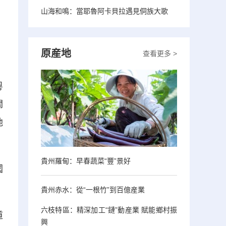
山海和鳴：當耶魯阿卡貝拉遇見侗族大歌
，
原産地
查看更多 >
粵
關
地
貴州羅甸：早春蔬菜“豐”景好
國
貴州赤水：從“一根竹”到百億産業
六枝特區：精深加工“鏈”動産業 賦能鄉村振
道
興