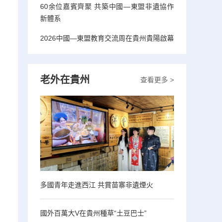
60余位嘉賓齊聚 共築中國—東盟非遺協作
新體系
2026中國—東盟教育交流周在貴州貴陽啟幕
老外在貴州
查看更多 >
多國青年走進西江 共賞苗寨非遺煙火
國外百萬大V在貴州種草“土豆巴士”
，