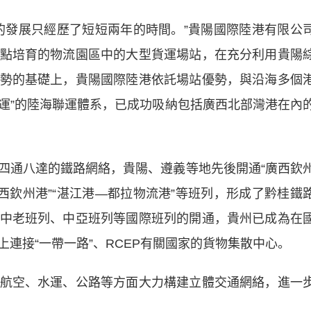
發展只經歷了短短兩年的時間。”貴陽國際陸港有限公
點培育的物流園區中的大型貨運場站，在充分利用貴陽
勢的基礎上，貴陽國際陸港依託場站優勢，與沿海多個
聯運”的陸海聯運體系，已成功吸納包括廣西北部灣港在內
通八達的鐵路網絡，貴陽、遵義等地先後開通“廣西欽
西欽州港”“湛江港—都拉物流港”等班列，形成了黔桂鐵
中老班列、中亞班列等國際班列的開通，貴州已成為在
連接“一帶一路”、RCEP有關國家的貨物集散中心。
空、水運、公路等方面大力構建立體交通網絡，進一