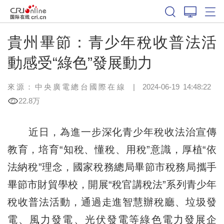
貴州畢節：青少年稅收普法活
動感受“綠色”發展動力
來源：中央廣電總台國際在線
|
2024-06-19 14:48:22
22.8万
近日，為進一步深化青少年稅收法治宣傳
教育，培育“知稅、懂稅、用稅”意識，厚植“依
法納稅”理念，國家稅務總局畢節市稅務局攜手
畢節市財貿學校，開展“稅官講稅法”系列青少年
稅收普法活動，通過走進智慧辦稅廳、垃圾發
電、風力發電、光伏發電等綠色電力發展企