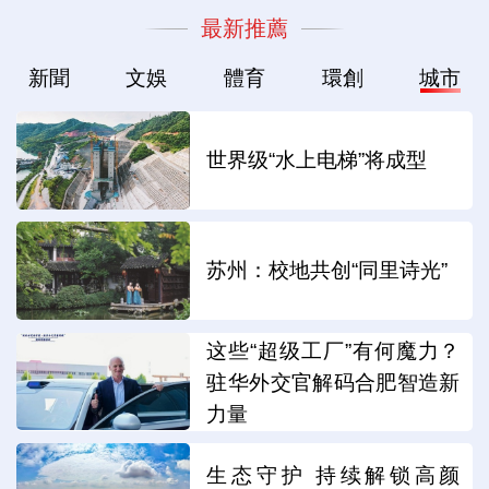
最新推薦
新聞
文娛
體育
環創
城市
世界级“水上电梯”将成型
苏州：校地共创“同里诗光”
这些“超级工厂”有何魔力？
驻华外交官解码合肥智造新
力量
生态守护 持续解锁高颜