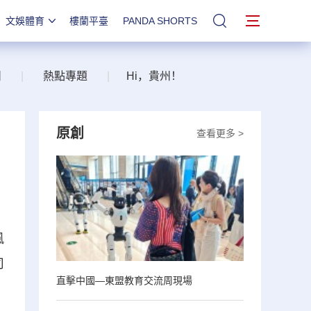
文娛體育
樓蘭平臺
PANDA SHORTS
站內搜索
州
|
熱點專題
|
Hi，貴州！
原創
查看更多 >
風
司
直擊中國—東盟教育交流周現場