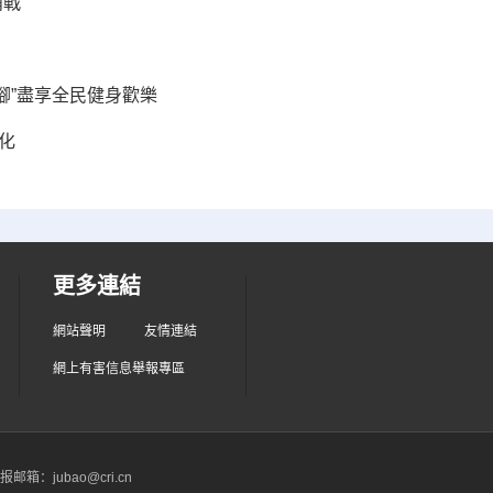
戰”
腳”盡享全民健身歡樂
化
更多連結
網站聲明
友情連結
網上有害信息舉報專區
箱：jubao@cri.cn