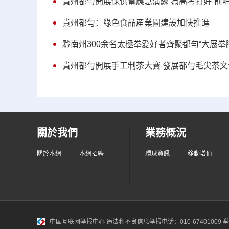
貴州都勻開展保供電應急演練 為高考打好“前哨
貴州都勻：綠色食品産業園建設加快推進
黔南州300余名太極拳愛好者齊聚都勻“大展拳
貴州都勻開展手工制茶大賽 發展都勻毛尖茶文
關於我們
業務概況
關於本網
本網招聘
環球資訊
移動增值
中国互联网举报中心
违法和不良信息举报电话：010-67401009 举报邮