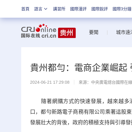
首頁
語言
講習所
國際漫評
國際銳評
國際3分鐘
要聞
|
城市遠
貴州都勻：電商企業崛起
2024-06-21 17:29:08
來源：中央廣電總台國際在
隨著網購方式的快速發展，越來越多消費
口，都勻新路電子商務有限公司乘著這股東
發展壯大的背後，政府的積極支持與引導發