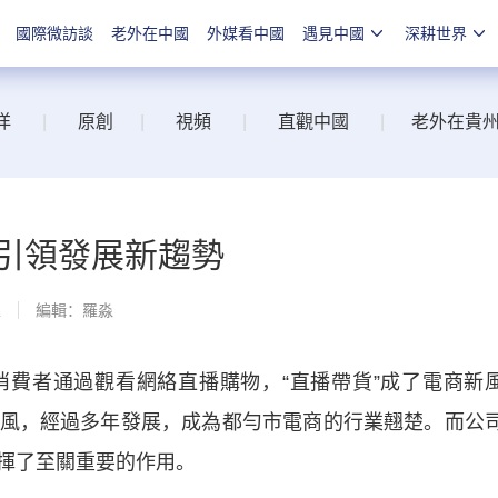
國際微訪談
老外在中國
外媒看中國
遇見中國
深耕世界
洋
|
原創
|
視頻
|
直觀中國
|
老外在貴
 引領發展新趨勢
線
編輯：羅淼
者通過觀看網絡直播購物，“直播帶貨”成了電商新
風，經過多年發展，成為都勻市電商的行業翹楚。而公
揮了至關重要的作用。