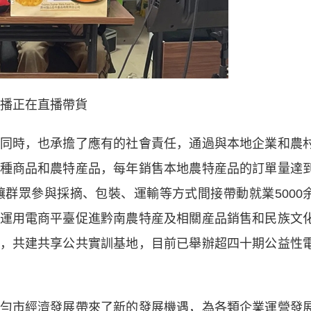
播正在直播帶貨
時，也承擔了應有的社會責任，通過與本地企業和農
種商品和農特産品，每年銷售本地農特産品的訂單量達
讓群眾參與採摘、包裝、運輸等方式間接帶動就業5000
運用電商平臺促進黔南農特産及相關産品銷售和民族文
，共建共享公共實訓基地，目前已舉辦超四十期公益性
市經濟發展帶來了新的發展機遇，為各類企業運營發