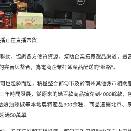
播正在直播帶貨
動，協調各方優質資源，幫助企業拓寬選品渠道，豐
的完善與整合，為電商企業打通産品配送的“脈絡”。
也趁勢而起，積極整合都勻市及黔南州其他縣市相關
三年時間發展，從原來的幾百款商品擴充到4000餘款，
娘油辣椒等本地農特産品300余種，商品遠銷北京、
超過50萬單。