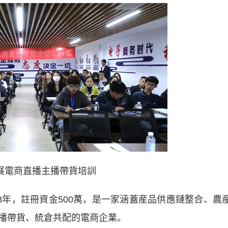
展電商直播主播帶貨培訓
年，註冊資金500萬，是一家涵蓋産品供應鏈整合、農
播帶貨、統倉共配的電商企業。