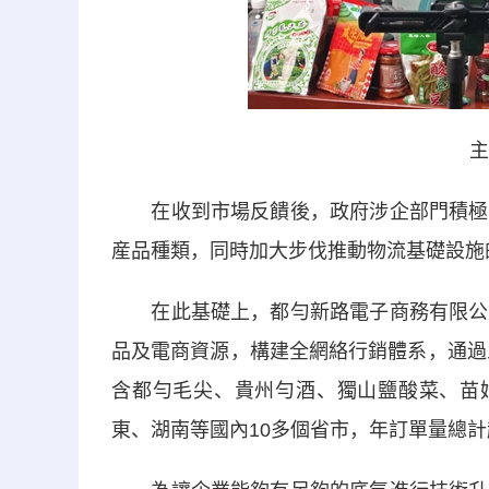
主
在收到市場反饋後，政府涉企部門積極聯
産品種類，同時加大步伐推動物流基礎設施
在此基礎上，都勻新路電子商務有限公司
品及電商資源，構建全網絡行銷體系，通過
含都勻毛尖、貴州勻酒、獨山鹽酸菜、苗姑
東、湖南等國內10多個省市，年訂單量總計