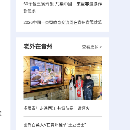
60余位嘉賓齊聚 共築中國—東盟非遺協作
新體系
2026中國—東盟教育交流周在貴州貴陽啟幕
老外在貴州
查看更多 >
多國青年走進西江 共賞苗寨非遺煙火
産
國外百萬大V在貴州種草“土豆巴士”