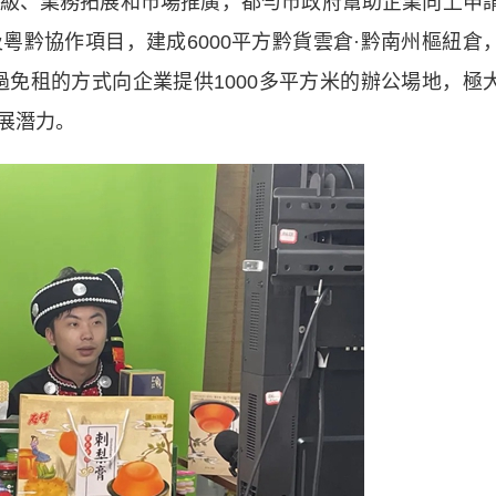
、業務拓展和市場推廣，都勻市政府幫助企業向上申
粵黔協作項目，建成6000平方黔貨雲倉·黔南州樞紐倉
通過免租的方式向企業提供1000多平方米的辦公場地，極
展潛力。