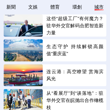
新聞
文娛
體育
環創
城市
这些“超级工厂”有何魔力？
驻华外交官解码合肥智造新
力量
生态守护 持续解锁高颜
值“重庆蓝”
连云港：高空瞭望 赏海滨
风光
从“看展厅”到“谈落地”：驻
华外交官在皖抛出合作橄榄
枝