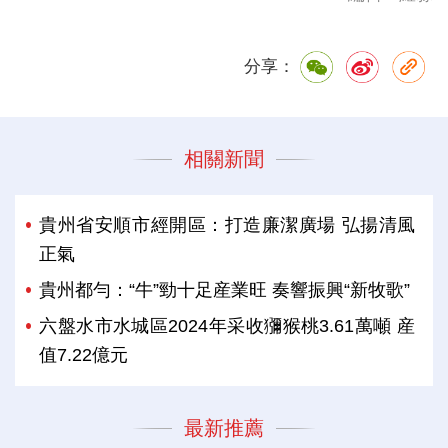
分享：
相關新聞
貴州省安順市經開區：打造廉潔廣場 弘揚清風
正氣
貴州都勻：“牛”勁十足産業旺 奏響振興“新牧歌”
六盤水市水城區2024年采收獼猴桃3.61萬噸 産
值7.22億元
最新推薦