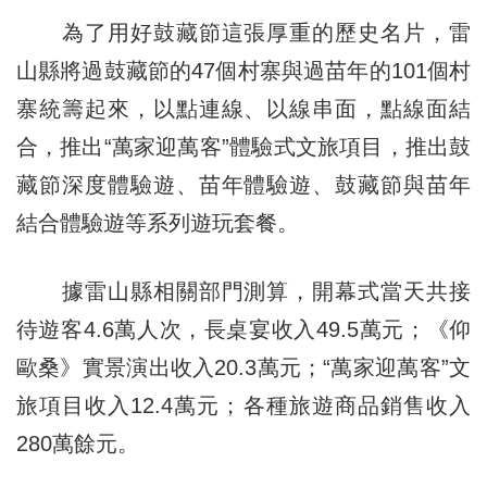
為了用好鼓藏節這張厚重的歷史名片，雷
山縣將過鼓藏節的47個村寨與過苗年的101個村
寨統籌起來，以點連線、以線串面，點線面結
合，推出“萬家迎萬客”體驗式文旅項目，推出鼓
藏節深度體驗遊、苗年體驗遊、鼓藏節與苗年
結合體驗遊等系列遊玩套餐。
據雷山縣相關部門測算，開幕式當天共接
待遊客4.6萬人次，長桌宴收入49.5萬元；《仰
歐桑》實景演出收入20.3萬元；“萬家迎萬客”文
旅項目收入12.4萬元；各種旅遊商品銷售收入
280萬餘元。