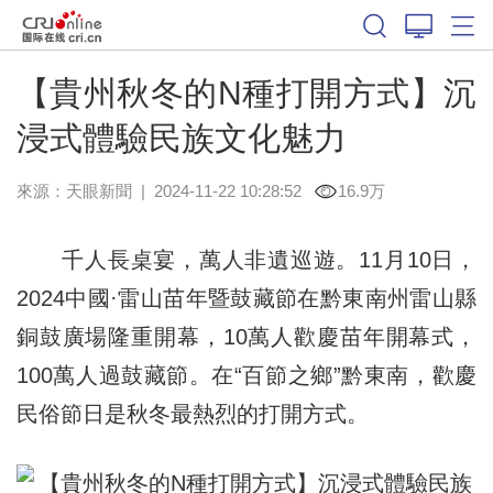
【貴州秋冬的N種打開方式】沉
浸式體驗民族文化魅力
來源：
天眼新聞
|
2024-11-22 10:28:52
16.9万
千人長桌宴，萬人非遺巡遊。11月10日，
2024中國·雷山苗年暨鼓藏節在黔東南州雷山縣
銅鼓廣場隆重開幕，10萬人歡慶苗年開幕式，
100萬人過鼓藏節。在“百節之鄉”黔東南，歡慶
民俗節日是秋冬最熱烈的打開方式。