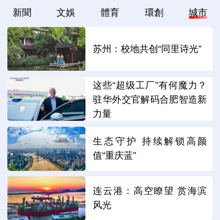
新聞
文娛
體育
環創
城市
苏州：校地共创“同里诗光”
这些“超级工厂”有何魔力？
驻华外交官解码合肥智造新
力量
生态守护 持续解锁高颜
值“重庆蓝”
连云港：高空瞭望 赏海滨
风光