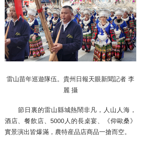
雷山苗年巡遊隊伍。貴州日報天眼新聞記者 李
麗 攝
節日裏的雷山縣城熱鬧非凡，人山人海，
酒店、餐飲店、5000人的長桌宴、《仰歐桑》
實景演出皆爆滿，農特産品店商品一搶而空。