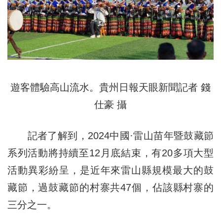
遊客體驗高山流水。貴州日報天眼新聞記者 錢
仕豪 攝
記者了解到，2024中國·雷山苗年暨鼓藏節
系列活動將持續至12月底結束，有20多項大型
活動異彩紛呈，是近年來雷山縣規模最大的鼓
藏節，過鼓藏節的村寨共47個，佔該縣村寨的
三分之一。