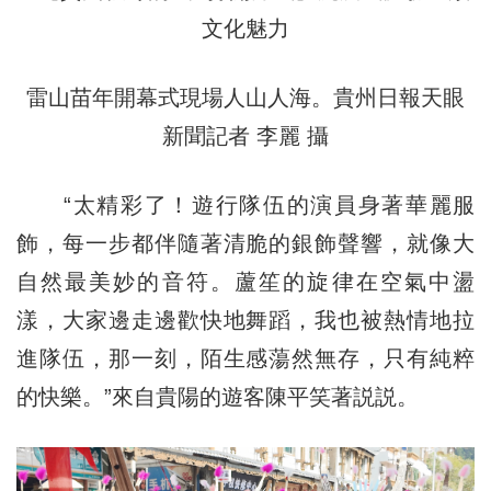
雷山苗年開幕式現場人山人海。貴州日報天眼
新聞記者 李麗 攝
“太精彩了！遊行隊伍的演員身著華麗服
飾，每一步都伴隨著清脆的銀飾聲響，就像大
自然最美妙的音符。蘆笙的旋律在空氣中盪
漾，大家邊走邊歡快地舞蹈，我也被熱情地拉
進隊伍，那一刻，陌生感蕩然無存，只有純粹
的快樂。”來自貴陽的遊客陳平笑著説説。