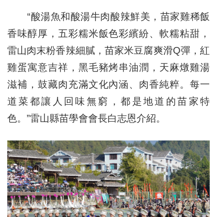
“酸湯魚和酸湯牛肉酸辣鮮美，苗家雞稀飯
香味醇厚，五彩糯米飯色彩繽紛、軟糯粘甜，
雷山肉末粉香辣細膩，苗家米豆腐爽滑Q彈，紅
雞蛋寓意吉祥，黑毛豬烤串油潤，天麻燉雞湯
滋補，鼓藏肉充滿文化內涵、肉香純粹。每一
道菜都讓人回味無窮，都是地道的苗家特
色。”雷山縣苗學會會長白志恩介紹。