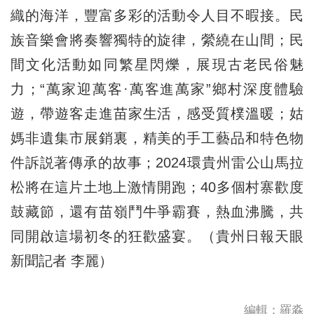
織的海洋，豐富多彩的活動令人目不暇接。民
族音樂會將奏響獨特的旋律，縈繞在山間；民
間文化活動如同繁星閃爍，展現古老民俗魅
力；“萬家迎萬客·萬客進萬家”鄉村深度體驗
遊，帶遊客走進苗家生活，感受質樸溫暖；姑
媽非遺集市展銷裏，精美的手工藝品和特色物
件訴説著傳承的故事；2024環貴州雷公山馬拉
松將在這片土地上激情開跑；40多個村寨歡度
鼓藏節，還有苗嶺鬥牛爭霸賽，熱血沸騰，共
同開啟這場初冬的狂歡盛宴。（貴州日報天眼
新聞記者 李麗）
編輯：羅淼