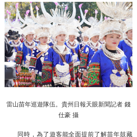
雷山苗年巡遊隊伍。貴州日報天眼新聞記者 錢
仕豪 攝
同時，為了遊客能全面提前了解苗年鼓藏