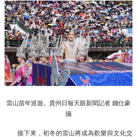
雷山苗年巡遊。貴州日報天眼新聞記者 錢仕豪
攝
接下來，初冬的雷山將成為歡樂與文化交