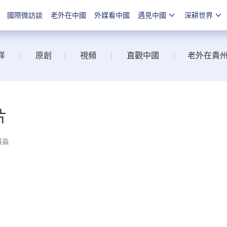
國際微訪談
老外在中國
外媒看中國
遇見中國
深耕世界
洋
|
原創
|
視頻
|
直觀中國
|
老外在貴
片
羅淼