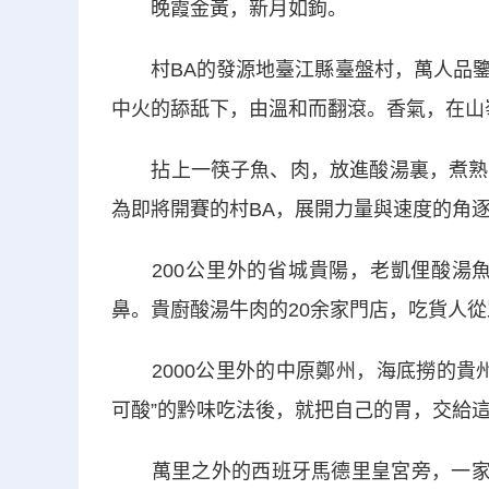
晚霞金黃，新月如鉤。
村BA的發源地臺江縣臺盤村，萬人品鑒
中火的舔舐下，由溫和而翻滾。香氣，在山
拈上一筷子魚、肉，放進酸湯裏，煮熟後
為即將開賽的村BA，展開力量與速度的角
200公里外的省城貴陽，老凱俚酸湯魚
鼻。貴廚酸湯牛肉的20余家門店，吃貨人
2000公里外的中原鄭州，海底撈的貴州
可酸”的黔味吃法後，就把自己的胃，交給
萬里之外的西班牙馬德里皇宮旁，一家“