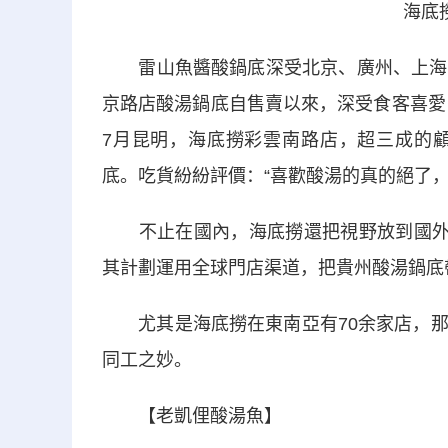
海底
雷山魚醬酸鍋底深受北京、廣州、上海、
京路店酸湯鍋底自售賣以來，深受食客喜愛
7月昆明，海底撈彩雲南路店，超三成的
底。吃貨紛紛評價：“喜歡酸湯的真的絕了
不止在國內，海底撈還把視野放到國外。
其計劃運用全球門店渠道，把貴州酸湯鍋底
尤其是海底撈在東南亞有70余家店，那
同工之妙。
【老凱俚酸湯魚】