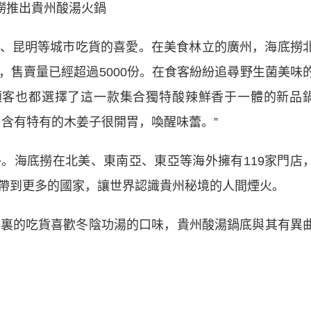
撈推出貴州酸湯火鍋
昆明等城市吃貨的喜愛。在美食林立的廣州，海底撈
，售賣量已經超過5000份。在食客紛紛追尋野生菌美味
顧客也都選擇了這一款集合獨特酸辣鮮香于一體的新品
，含有特有的木姜子很開胃，喚醒味蕾。”
海底撈在北美、東南亞、東亞等海外擁有119家門店
帶到更多的國家，讓世界認識貴州秘境的人間煙火。
裏的吃貨喜歡冬陰功湯的口味，貴州酸湯鍋底與其有異