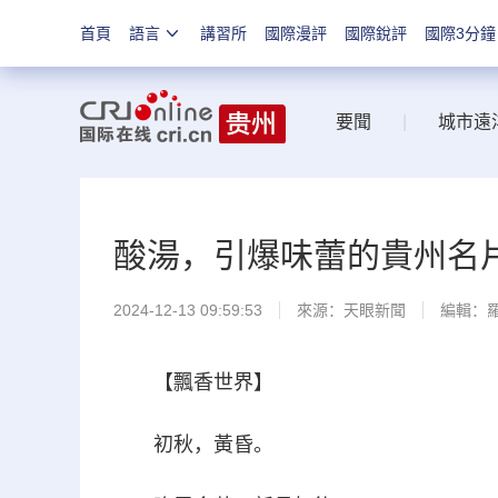
首頁
語言
講習所
國際漫評
國際銳評
國際3分鐘
要聞
|
城市遠
酸湯，引爆味蕾的貴州名
2024-12-13 09:59:53
來源：
天眼新聞
編輯：
【飄香世界】
初秋，黃昏。