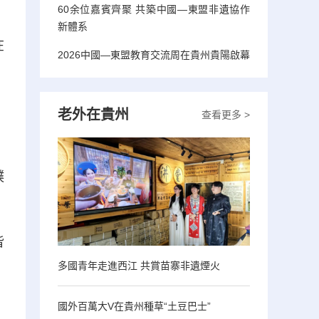
60余位嘉賓齊聚 共築中國—東盟非遺協作
新體系
在
2026中國—東盟教育交流周在貴州貴陽啟幕
，
老外在貴州
查看更多 >
撲
皆
多國青年走進西江 共賞苗寨非遺煙火
，
國外百萬大V在貴州種草“土豆巴士”