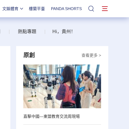
文娛體育
樓蘭平臺
PANDA SHORTS
站內搜索
州
|
熱點專題
|
Hi，貴州！
原創
查看更多 >
直擊中國—東盟教育交流周現場