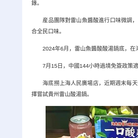
錄。
産品團隊對雷山魚醬酸進行口味微調，根
合全民口味。
2024年6月，雷山魚醬酸酸湯鍋底，在海
7月15日，中國144小時過境免簽政策
海底撈上海人民廣場店，近期週末每天接
擇嘗試貴州雷山酸湯鍋。