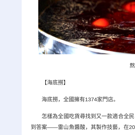
熬
【海底撈】
海底撈，全國擁有1374家門店。
怎樣為全國吃貨尋找到又一款適合全民口味
到答案——雷山魚醬酸，其製作技藝，在2