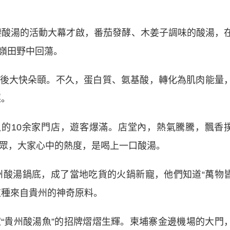
酸湯的活動大幕才啟，番茄發酵、木姜子調味的酸湯，
嶺田野中回蕩。
大快朵頤。不久，蛋白質、氨基酸，轉化為肌肉能量
逐。
的10余家門店，遊客爆滿。店堂內，熱氣騰騰，飄香
從眾，大家心中的熱度，是喝上一口酸湯。
酸湯鍋底，成了當地吃貨的火鍋新寵，他們知道“萬物
這種來自貴州的神奇原料。
貴州酸湯魚”的招牌熠熠生輝。柬埔寨金邊機場的大門