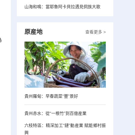
山海和鳴：當耶魯阿卡貝拉遇見侗族大歌
原産地
查看更多 >
為
貴州羅甸：早春蔬菜“豐”景好
貴州赤水：從“一根竹”到百億産業
六枝特區：精深加工“鏈”動産業 賦能鄉村振
興