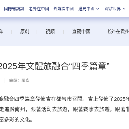
國際微訪談
老外在中國
外媒看中國
遇見中國
深耕世界
洋
|
原創
|
視頻
|
直觀中國
|
老外在貴
025年文體旅融合“四季篇章”
線
編輯：羅淼
融合四季篇章發佈會在都勻市召開。會上發佈了2025
客走進黔南州，跟著活動去旅遊，跟著賽事去旅遊，跟著
富多彩的文化。