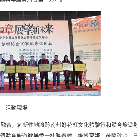
活動現場
融合，創新性地將黔南州好花紅文化體驗行和體育旅遊
暨體育旅遊歡樂季一杜鵑春曉、綠博夏語、茂蘭秋吟、