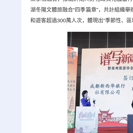
湖冬陽文體旅融合“四季篇章”，共計組織舉
和遊客超過300萬人次，體現出“季節性、