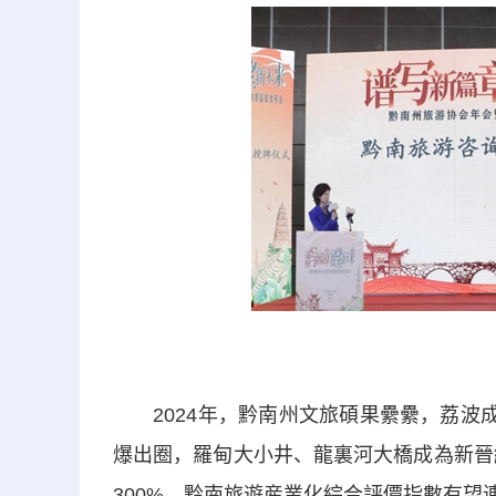
2024年，黔南州文旅碩果纍纍，荔波成
爆出圈，羅甸大小井、龍裏河大橋成為新晉
300%，黔南旅遊産業化綜合評價指數有望