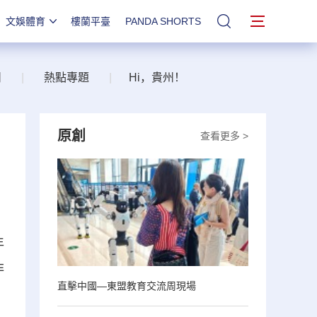
文娛體育
樓蘭平臺
PANDA SHORTS
站內搜索
州
|
熱點專題
|
Hi，貴州！
原創
查看更多 >
年
非
直擊中國—東盟教育交流周現場