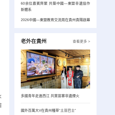
60余位嘉賓齊聚 共築中國—東盟非遺協作
新體系
2026中國—東盟教育交流周在貴州貴陽啟幕
老外在貴州
查看更多 >
火
多國青年走進西江 共賞苗寨非遺煙火
超
國外百萬大V在貴州種草“土豆巴士”