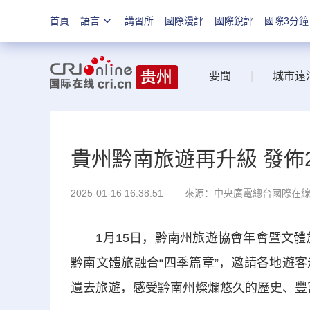
首頁
語言
講習所
國際漫評
國際銳評
國際3分鐘
要聞
|
城市遠
貴州黔南旅遊再升級 發佈2
2025-01-16 16:38:51
來源：中央廣電總台國際在
1月15日，黔南州旅遊協會年會暨文體旅
黔南文體旅融合“四季篇章”，邀請各地遊
遺去旅遊，感受黔南州燦爛悠久的歷史、豐