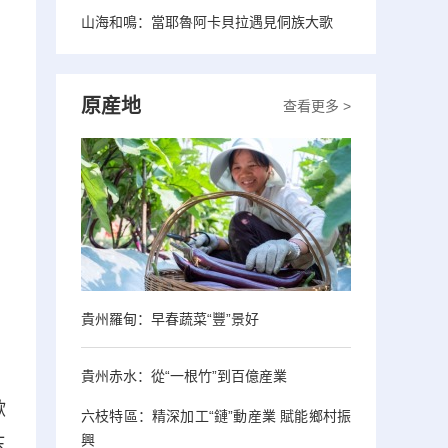
山海和鳴：當耶魯阿卡貝拉遇見侗族大歌
原産地
查看更多 >
貴州羅甸：早春蔬菜“豐”景好
貴州赤水：從“一根竹”到百億産業
歡
六枝特區：精深加工“鏈”動産業 賦能鄉村振
興
玉