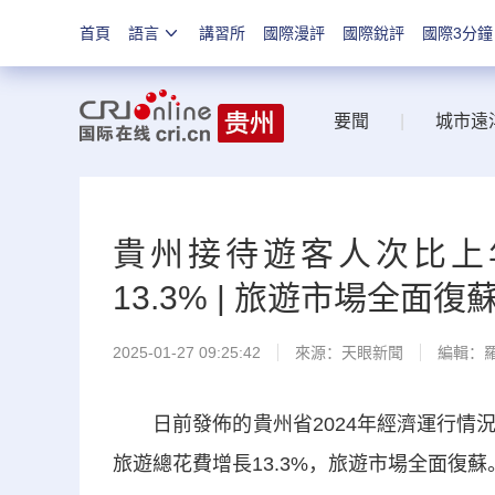
首頁
語言
講習所
國際漫評
國際銳評
國際3分鐘
要聞
|
城市遠
貴州接待遊客人次比上年
13.3% | 旅遊市場全面復
2025-01-27 09:25:42
來源：
天眼新聞
編輯：
日前發佈的貴州省2024年經濟運行情況數
旅遊總花費增長13.3%，旅遊市場全面復蘇