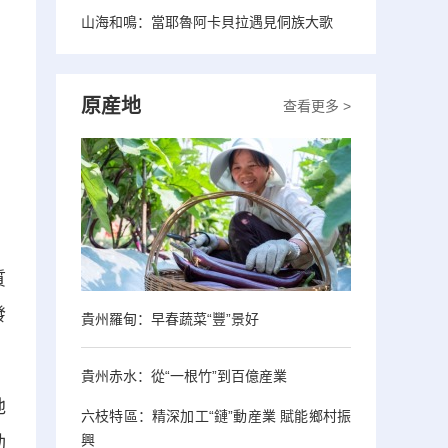
山海和鳴：當耶魯阿卡貝拉遇見侗族大歌
原産地
查看更多 >
質
發
貴州羅甸：早春蔬菜“豐”景好
貴州赤水：從“一根竹”到百億産業
地
六枝特區：精深加工“鏈”動産業 賦能鄉村振
興
動