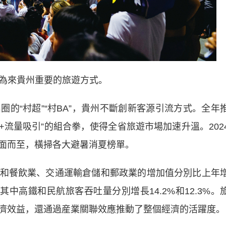
成為來貴州重要的旅遊方式。
“村超”“村BA”，貴州不斷創新客源引流方式。全年
+流量吸引”的組合拳，使得全省旅遊市場加速升溫。202
面而至，橫掃各大避暑消夏榜單。
餐飲業、交通運輸倉儲和郵政業的增加值分別比上年
%，其中高鐵和民航旅客吞吐量分別增長14.2%和12.3%。
濟效益，還通過産業關聯效應推動了整個經濟的活躍度。