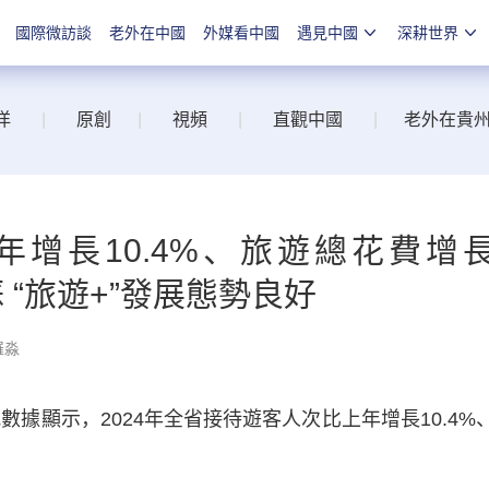
國際微訪談
老外在中國
外媒看中國
遇見中國
深耕世界
洋
|
原創
|
視頻
|
直觀中國
|
老外在貴
增長10.4%、旅遊總花費增
蘇 “旅遊+”發展態勢良好
羅淼
據顯示，2024年全省接待遊客人次比上年增長10.4%
。