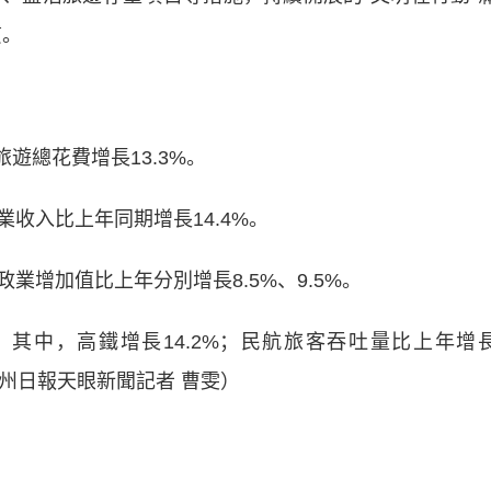
質。
遊總花費增長13.3%。
收入比上年同期增長14.4%。
增加值比上年分別增長8.5%、9.5%。
其中，高鐵增長14.2%；民航旅客吞吐量比上年增
貴州日報天眼新聞記者 曹雯）