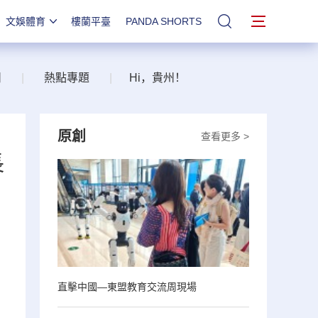
文娛體育
樓蘭平臺
PANDA SHORTS
站內搜索
州
|
熱點專題
|
Hi，貴州！
原創
查看更多 >
長
、
直擊中國—東盟教育交流周現場