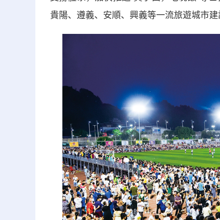
貴陽、遵義、安順、興義等一流旅遊城市建