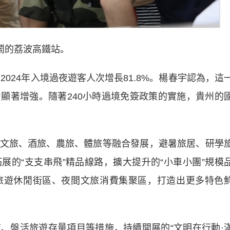
鬧的荔波高鐵站。
024年入境過夜遊客人次增長81.8%。楊春宇認為，這
顯著增強。隨著240小時過境免簽政策的實施，貴州的
旅、酒旅、農旅、體旅等融合發展，避暑旅居、研學
展的“支支串飛”精品線路，擴大提升的“小車小團”規模
旅遊休閒街區、夜間文旅消費集聚區，打造出更多特色
盤活旅遊存量項目等措施，持續開展的“文明在行動·