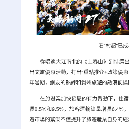
看“村超”已
從唱遍大江南北的《上春山》到持續出圈的
出文旅優惠活動，打出“重點推介+政策優惠
年暑期，網友的熱評和貴州旅遊的熱浪便撲
在旅遊業加快發展的有力帶動下，住宿和
長8.5%和9.5%，旅客運輸總量增長6.4
遊市場的繁榮不僅提升了旅遊産業自身的經