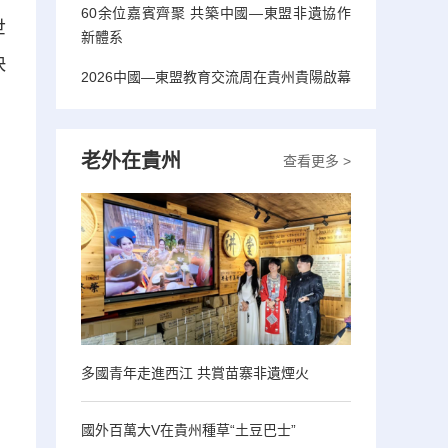
60余位嘉賓齊聚 共築中國—東盟非遺協作
世
新體系
快
2026中國—東盟教育交流周在貴州貴陽啟幕
老外在貴州
查看更多 >
多國青年走進西江 共賞苗寨非遺煙火
國外百萬大V在貴州種草“土豆巴士”