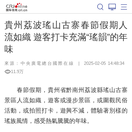
貴州荔波瑤山古寨春節假期人
流如織 遊客打卡充滿“瑤韻”的年
味
來源：中央廣電總台國際在線
|
2025-02-05 14:48:34
11.9万
春節假期，貴州省黔南州荔波縣瑤山古寨
景區人流如織，遊客或漫步景區，或圍觀民俗
活動，或拍照打卡，遊興不減，體驗著別樣的
瑤族風情，感受熱氣騰騰的年味。