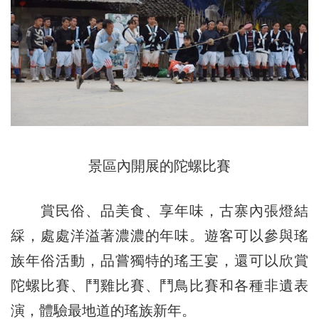
景區內開展的陀螺比賽
賞民俗、品美食、享年味，古寨內張燈結
綵，處處洋溢著濃濃的年味。遊客可以參與瑤
族年俗活動，品嘗獨特的瑤王宴，還可以欣賞
陀螺比賽、鬥雞比賽、鬥鳥比賽和各種非遺表
演，體驗最地道的瑤族新年。