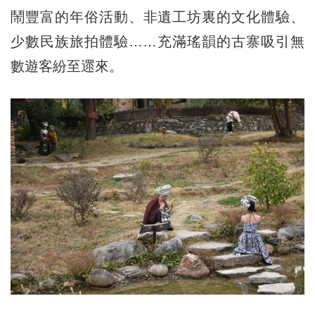
鬧豐富的年俗活動、非遺工坊裏的文化體驗、
少數民族旅拍體驗……充滿瑤韻的古寨吸引無
數遊客紛至遝來。