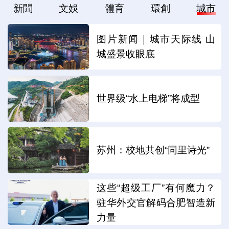
新聞
文娛
體育
環創
城市
图片新闻｜城市天际线 山
城盛景收眼底
世界级“水上电梯”将成型
苏州：校地共创“同里诗光”
这些“超级工厂”有何魔力？
驻华外交官解码合肥智造新
力量