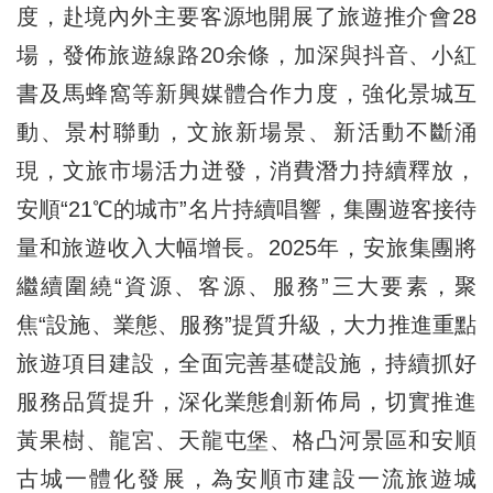
度，赴境內外主要客源地開展了旅遊推介會28
場，發佈旅遊線路20余條，加深與抖音、小紅
書及馬蜂窩等新興媒體合作力度，強化景城互
動、景村聯動，文旅新場景、新活動不斷涌
現，文旅市場活力迸發，消費潛力持續釋放，
安順“21℃的城市”名片持續唱響，集團遊客接待
量和旅遊收入大幅增長。2025年，安旅集團將
繼續圍繞“資源、客源、服務”三大要素，聚
焦“設施、業態、服務”提質升級，大力推進重點
旅遊項目建設，全面完善基礎設施，持續抓好
服務品質提升，深化業態創新佈局，切實推進
黃果樹、龍宮、天龍屯堡、格凸河景區和安順
古城一體化發展，為安順市建設一流旅遊城