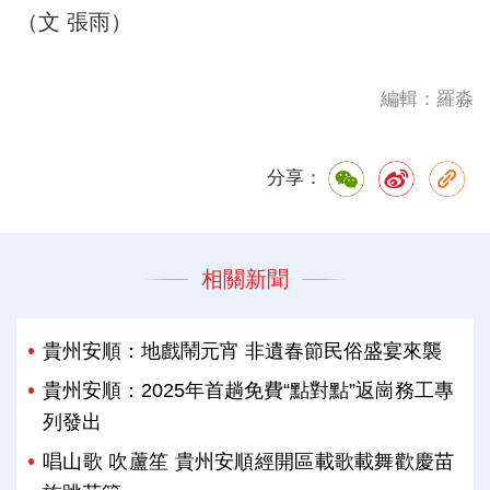
（文 張雨）
編輯：羅淼
分享：
相關新聞
貴州安順：地戲鬧元宵 非遺春節民俗盛宴來襲
貴州安順：2025年首趟免費“點對點”返崗務工專
列發出
唱山歌 吹蘆笙 貴州安順經開區載歌載舞歡慶苗