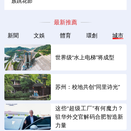
族跳花節
最新推薦
新聞
文娛
體育
環創
城市
世界级“水上电梯”将成型
苏州：校地共创“同里诗光”
这些“超级工厂”有何魔力？
驻华外交官解码合肥智造新
力量