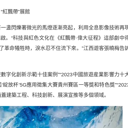
“紅飄帶”展館
一盞閃爍著微光的馬燈逐漸亮起，利用全息影像技術再
啟。“科技與紅色文化在《紅飄帶·偉大征程》這部劇中
了革命犧牲時，淚水忍不住流下來。”江西遊客張曉梅告
數字化創新示範十佳案例”“2023中國旅遊産業影響力十
‘綻放杯’5G應用徵集大賽貴州賽區一等獎和特色獎”“202
，涵蓋建築工程、科技創新、展演宣推等多個領域。