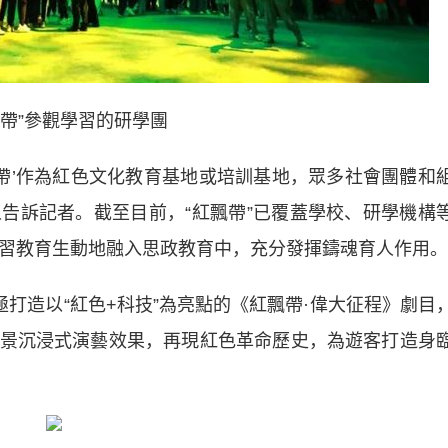
飄帶”參觀學習的研學團
’作為紅色文化教育基地或培訓基地，眾多社會團體和
人告訴記者。截至目前，“紅飄帶”已覆蓋學校、研學機構
學習教育生動地融入思政教育中，充分發揮鑄魂育人作用。
打造以“紅色+科技”為亮點的《紅飄帶·偉大征程》劇目
景沉浸式演藝效果，再現紅色革命歷史，為遊客打造身