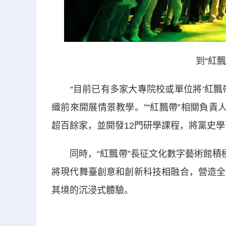
到“紅
“目前已有多家大專院校或單位將‘紅飄帶
織前來開展情景教學。”“紅飄帶”相關負責
超百餘家，並開發12門研學課程，將黨史
同時，“紅飄帶”長征文化數字藝術館積極
將現代舞臺創意和創新科技相融合，營造全
其境的沉浸式體驗。