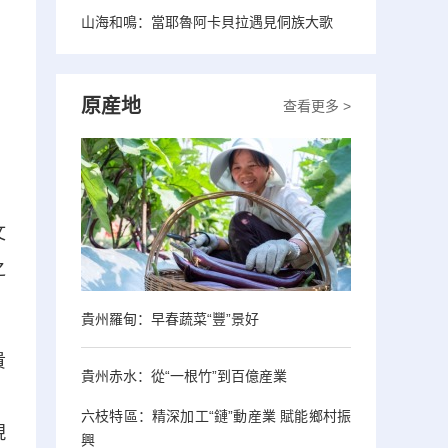
山海和鳴：當耶魯阿卡貝拉遇見侗族大歌
原産地
查看更多 >
文
之
貴州羅甸：早春蔬菜“豐”景好
貴
貴州赤水：從“一根竹”到百億産業
，
六枝特區：精深加工“鏈”動産業 賦能鄉村振
現
興