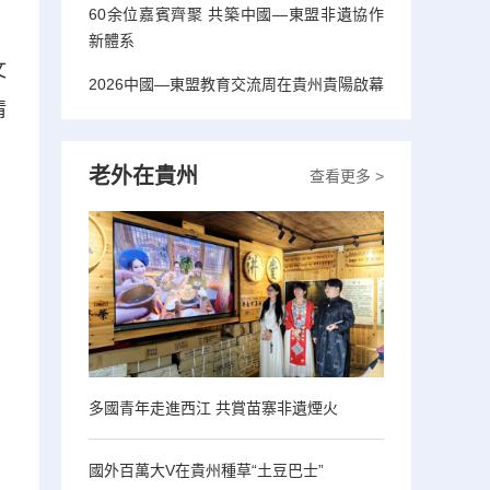
60余位嘉賓齊聚 共築中國—東盟非遺協作
新體系
文
2026中國—東盟教育交流周在貴州貴陽啟幕
情
老外在貴州
查看更多 >
多國青年走進西江 共賞苗寨非遺煙火
國外百萬大V在貴州種草“土豆巴士”