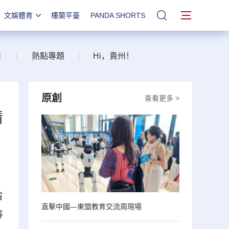
文娛體育
樓蘭平臺
PANDA SHORTS
站內搜索
州
|
熱點專題
|
Hi，貴州！
原創
查看更多 >
精
省
直擊中國—東盟教育交流周現場
等