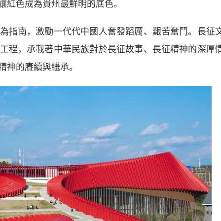
讓紅色成為貴州最鮮明的底色。
指南，激勵一代代中國人奮發蹈厲、艱苦奮鬥。長征
工程，承載著中華民族對於長征故事、長征精神的深厚
精神的賡續與繼承。