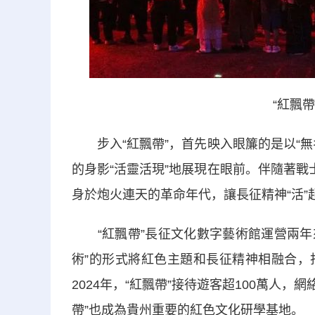
“紅飄
步入“紅飄帶”，首先映入眼簾的是以“無
的身影“活靈活現”地展現在眼前。伴隨著戰
身於炮火連天的革命年代，讓長征精神“活”
“紅飄帶”長征文化數字藝術館運營兩年來
術”的形式將紅色主題和長征精神相融合，
2024年，“紅飄帶”接待遊客超100萬人
帶”也成為貴州重要的紅色文化研學基地。