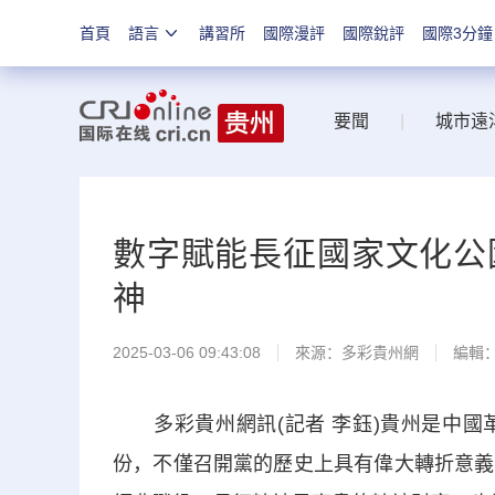
首頁
語言
講習所
國際漫評
國際銳評
國際3分鐘
要聞
|
城市遠
數字賦能長征國家文化公園
神
2025-03-06 09:43:08
來源：
多彩貴州網
編輯
多彩貴州網訊(記者 李鈺)貴州是中國
份，不僅召開黨的歷史上具有偉大轉折意義