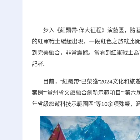
步入《紅飄帶·偉大征程》演藝區，隨著
的紅軍戰士緩緩出現，一段紅色之旅就此開
到完美融合，非常震撼。當看到紅軍戰士為
記者。
目前，“紅飄帶”已榮獲“2024文化和旅遊
案例”“貴州省文旅融合創新示範項目”“第六屆
年省級旅遊科技示範園區”等10余項殊榮