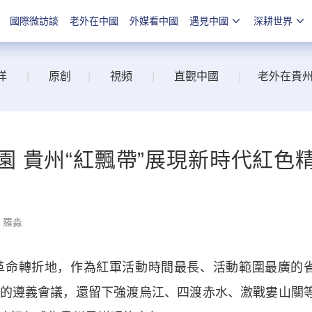
國際微訪談
老外在中國
外媒看中國
遇見中國
深耕世界
洋
|
原創
|
視頻
|
直觀中國
|
老外在貴
 貴州“紅飄帶”展現新時代紅色
：羅淼
革命轉折地，作為紅軍活動時間最長、活動範圍最廣的
的遵義會議，還留下強渡烏江、四渡赤水、激戰婁山關