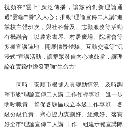
視頻在“雲上”廣泛傳播，讓黨的創新理論通
過“雲端”“聲”入人心；推動“理論宣傳二人講”進
黨校主體班次，與社科普及、志願服務等活動
有機融合，以農家書屋、村居廣場、院壩會等
多種宣講陣地，開展情景體驗、互動交流等“沉
浸式”宣講活動，讓群眾發自內心地鼓掌，讓理
論在實踐中煥發更強“生命力”。
同時，安順市根據人員變動情況，及時調
整市級“理論宣傳二人講”工作領導專班，進一步
明晰職責，督促各縣區成立本級工作專班，各
級分級負責，齊心協力謀劃好、組織好、落實
好全市“理論宣傳二人講”工作，組建示範宣講隊