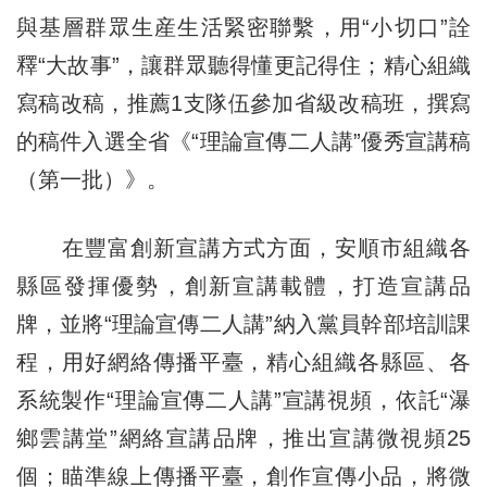
與基層群眾生産生活緊密聯繫，用“小切口”詮
釋“大故事”，讓群眾聽得懂更記得住；精心組織
寫稿改稿，推薦1支隊伍參加省級改稿班，撰寫
的稿件入選全省《“理論宣傳二人講”優秀宣講稿
（第一批）》。
在豐富創新宣講方式方面，安順市組織各
縣區發揮優勢，創新宣講載體，打造宣講品
牌，並將“理論宣傳二人講”納入黨員幹部培訓課
程，用好網絡傳播平臺，精心組織各縣區、各
系統製作“理論宣傳二人講”宣講視頻，依託“瀑
鄉雲講堂”網絡宣講品牌，推出宣講微視頻25
個；瞄準線上傳播平臺，創作宣傳小品，將微