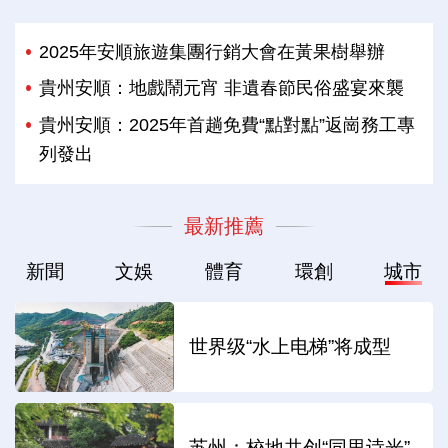
2025年安順旅遊集團行銷大會在黃果樹舉辦
貴州安順：地戲鬧元宵 非遺春節民俗盛宴來襲
貴州安順：2025年首趟免費“點對點”返崗務工專
列發出
最新推薦
新聞
文娛
體育
環創
城市
世界级“水上电梯”将成型
苏州：校地共创“同里诗光”