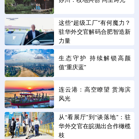
这些“超级工厂”有何魔力？
驻华外交官解码合肥智造新
力量
生态守护 持续解锁高颜
值“重庆蓝”
连云港：高空瞭望 赏海滨
风光
从“看展厅”到“谈落地”：驻
华外交官在皖抛出合作橄榄
枝