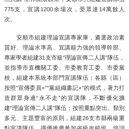
775支，宣講1200余場次，受眾達14萬餘人
次。
安順市組建理論宣講專家庫，遴選政治素
質好、理論水準高、宣講能力強的領導幹部、
專家學者組建31支市級“理論宣傳二人講”隊伍，
並指導市直機關工委、市委教育工委、市委黨
校，組建本系統本部門宣講隊伍；各縣（區）
按照“宣傳委員+”“黨組織書記+”的模式，著力打
造群眾身邊“永不走”的宣講隊，不斷優化擴
建“理論宣傳二人講”隊伍；按照重點突出、類別
多元、主題豐富的原則，組建26支市縣兩級重
點宣講隊伍，擇優推薦參加省級改稿班、培訓