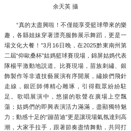
余天英 攝
“真的太盡興啦！不僅能享受籃球帶來的樂
趣，各縣姐妹穿著漂亮服飾展示舞蹈，更是一
場文化大餐！”3月16日晚，在2025黔東南州第
二屆“仰歐桑杯”姑媽籃球賽現場，錦屏姑媽代表
隊楊平激動地説道。比賽現場，苗族刺繡、銀
飾製作等非遺技藝展演有序開展，繡娘們飛針
走線，銀匠師傅精心雕琢，引得觀眾紛紛駐
足。歌唱展演中，悠揚的歌聲在廣場上空飄
蕩；姑媽們的即興表演活力滿滿，盡顯獨特魅
力；動感十足的“蹦苗迪”更是讓現場氣氛達到高
潮，大家手拉手，跟著節奏盡情舞動，共同打