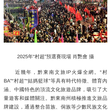
2025年“村超”預選賽現場 肖艷會 攝
近幾年，黔東南文旅IP火爆全網。“村
BA”“村超”“姑媽籃球”等具有時代特徵、體育內
涵、中國特色的頂流文化旅遊品牌，吸引了大
量遊客和媒體關注。黔東南州積極推進文旅品
牌建設，通過整合苗族、侗族等少數民族文化