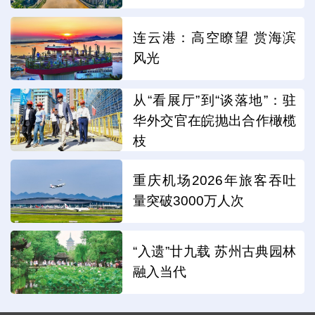
连云港：高空瞭望 赏海滨
风光
从“看展厅”到“谈落地”：驻
华外交官在皖抛出合作橄榄
枝
重庆机场2026年旅客吞吐
量突破3000万人次
“入遗”廿九载 苏州古典园林
融入当代