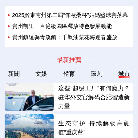
2025黔東南州第二屆“仰歐桑杯”姑媽籃球賽落幕
貴州凱里：百億級園區釋放特色發展動能
貴州鎮遠縣青溪鎮：千畝油菜花海迎春盛放
最新推薦
新聞
文娛
體育
環創
城市
这些“超级工厂”有何魔力？
驻华外交官解码合肥智造新
力量
生态守护 持续解锁高颜
值“重庆蓝”