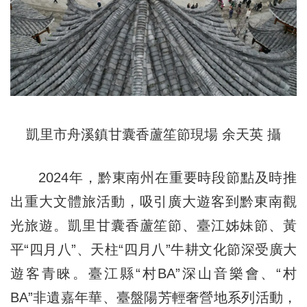
凱里市舟溪鎮甘囊香蘆笙節現場 余天英 攝
2024年，黔東南州在重要時段節點及時推
出重大文體旅活動，吸引廣大遊客到黔東南觀
光旅遊。凱里甘囊香蘆笙節、臺江姊妹節、黃
平“四月八”、天柱“四月八”牛耕文化節深受廣大
遊客青睞。臺江縣“村BA”深山音樂會、“村
BA”非遺嘉年華、臺盤陽芳輕奢營地系列活動，