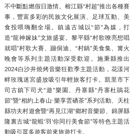
不中斷點燃假日激情。榕江縣“村超”推出各種賽
事，豐富多彩的民族文化展演、足球互動、美
食投喂嗨翻全場。鎮遠古城以“節”為媒，打
造“龍神嫁妹”文旅盛宴。黎平縣“村歌嘹亮想唱
就唱”村歌大賽、蹦侗迪、“村鍋”美食集、篝火
晚會等系列主題活動深受歡迎。施秉縣推出
2024白沙井燒烤音樂狂歡季主題活動，花漾河
畔玫瑰迷宮盛放吸引年輕旅客打卡。凱里市下
司古鎮下司犬“遊”樂園、丹寨縣“丹寨杜鵑花
節”暨“相約上春山·樂享雲硒茶”系列活動、天柱
縣功夫村遊會暨“再見江湖”鄉村音樂節、錦屏縣
隆裏古城“龍蝦‘羽’你同行美食節”等特色主題活
動吸引眾多遊客前來旅遊打卡。