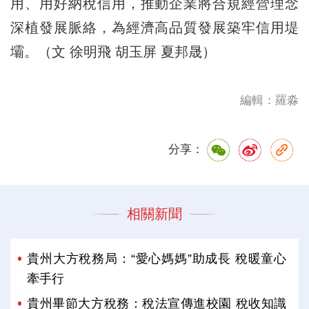
用、用好納稅信用，推動企業將合規經營理念
深植發展脈絡，為經濟高品質發展築牢信用堤
壩。（文 徐明飛 胡玉屏 夏邦晟）
編輯：羅淼
分享：
相關新聞
貴州大方稅務局：“愛心媽媽”助成長 稅暖童心
牽手行
貴州畢節大方稅務：稅法宣傳進校園 稅收知識