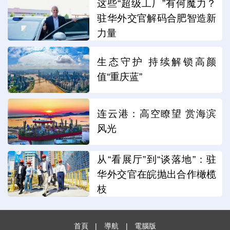
这些“超级工厂”有何魔力？
驻华外交官解码合肥智造新
力量
生态守护 持续解锁高颜
值“重庆蓝”
连云港：高空瞭望 赏海滨
风光
从“看展厅”到“谈落地”：驻
华外交官在皖抛出合作橄榄
枝
首頁
|
導航
|
電腦版