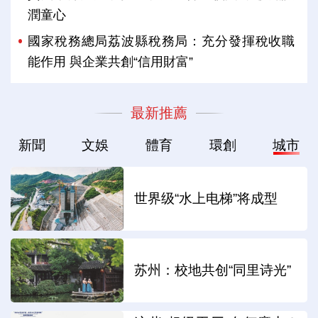
潤童心
國家稅務總局荔波縣稅務局：充分發揮稅收職
能作用 與企業共創“信用財富”
最新推薦
新聞
文娛
體育
環創
城市
世界级“水上电梯”将成型
苏州：校地共创“同里诗光”