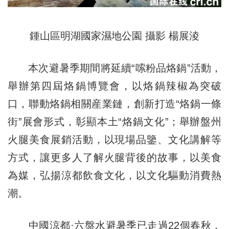
鍾山區明湖國家濕地公園 攝影 楊展淩
本次避暑季期間將延續“嗦粉品烙鍋”活動，
舉辦第四屆烙鍋博覽會，以烙鍋辣椒為突破
口，聯動烙鍋相關産業鏈，創新打造“烙鍋一條
街”展會形式，彰顯本土“烙鍋文化”；舉辦盤州
火腿美食展銷活動，以現場品鑒、文化講解等
方式，讓更多人了解火腿背後的故事，以美食
為媒，弘揚涼都飲食文化，以文化驅動消費熱
潮。
中國涼都·六盤水避暑季已走過22個春秋，