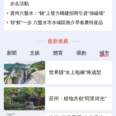
步走活動
貴州六盤水：“鏈”上發力構建招商引資“強磁場”
領“鮮”一步 六盤水市水城區推介早春農特産品
最新推薦
新聞
文娛
體育
環創
城市
世界级“水上电梯”将成型
苏州：校地共创“同里诗光”