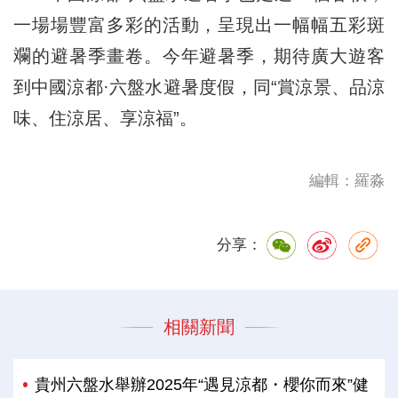
一場場豐富多彩的活動，呈現出一幅幅五彩斑
斕的避暑季畫卷。今年避暑季，期待廣大遊客
到中國涼都·六盤水避暑度假，同“賞涼景、品涼
味、住涼居、享涼福”。
編輯：羅淼
分享：
相關新聞
貴州六盤水舉辦2025年“遇見涼都・櫻你而來”健