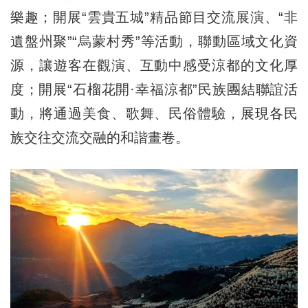
樂趣；開展“雲貴五城”精品節目交流展演、“非
遺盤州聚”“烏蒙村秀”等活動，聯動區域文化資
源，讓遊客在觀演、互動中感受涼都的文化厚
度；開展“石榴花開·幸福涼都”民族團結聯誼活
動，將通過美食、歌舞、民俗體驗，展現各民
族交往交流交融的和諧畫卷。