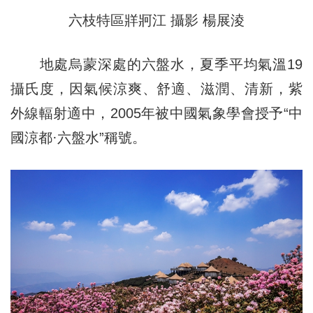
六枝特區牂牁江 攝影 楊展淩
地處烏蒙深處的六盤水，夏季平均氣溫19
攝氏度，因氣候涼爽、舒適、滋潤、清新，紫
外線輻射適中，2005年被中國氣象學會授予“中
國涼都·六盤水”稱號。