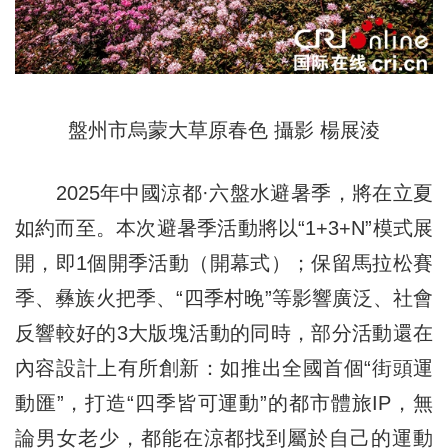
盤州市烏蒙大草原春色 攝影 楊展淩
2025年中國涼都·六盤水避暑季，將在立夏
如約而至。本次避暑季活動將以“1+3+N”模式展
開，即1個開季活動（開幕式）；保留馬拉松賽
季、彝族火把季、“四季村晚”等影響廣泛、社會
反響較好的3大版塊活動的同時，部分活動還在
內容設計上有所創新：如推出全國首個“街頭運
動匯”，打造“四季皆可運動”的都市體旅IP，無
論男女老少，都能在涼都找到屬於自己的運動