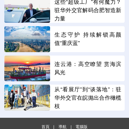
这些“超级工厂”有何魔力？
驻华外交官解码合肥智造新
力量
生态守护 持续解锁高颜
值“重庆蓝”
连云港：高空瞭望 赏海滨
风光
从“看展厅”到“谈落地”：驻
华外交官在皖抛出合作橄榄
枝
首頁
|
導航
|
電腦版