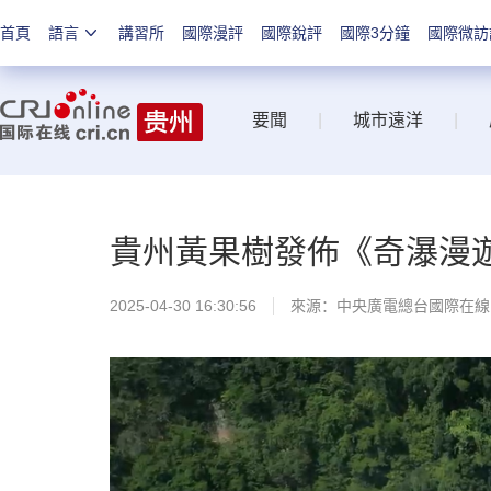
首頁
語言
講習所
國際漫評
國際銳評
國際3分鐘
國際微訪
要聞
|
城市遠洋
|
貴州黃果樹發佈《奇瀑漫遊
2025-04-30 16:30:56
來源：中央廣電總台國際在線