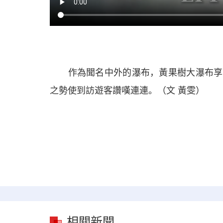
作為聞名中外的瀑布，黃果樹大瀑布享有
之勢使到訪遊客讚嘆連連。（文 黃雯）
相關新聞