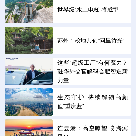
世界级“水上电梯”将成型
苏州：校地共创“同里诗光”
这些“超级工厂”有何魔力？
驻华外交官解码合肥智造新
力量
生态守护 持续解锁高颜
值“重庆蓝”
连云港：高空瞭望 赏海滨