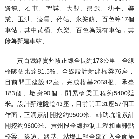
邊饒、石屯、望謨、大觀、昂武、幼平、樂
業、玉洪、淩雲、伶站、永樂鎮、百色等17個
車站，其中黃桶、永樂、百色為既有車站，其
餘為新建車站。
黃百鐵路貴州段正線全長約173公里，全線
橋隧佔比達81.6%。全線設計新建橋梁76座，
目前開工建設42座，完成樁基2058根、承臺
183個、墩身90個，開累橋梁工程約5400延
米。設計新建隧道43座，目前開工31座57個工
作面，正洞累計開挖約9500米、輔助坑道累計
開挖約9600米。貴州段全線控制工程和重難點
橋梁、隧道、路基、站場工程全部進入全面施