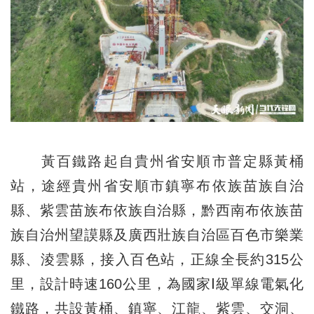
黃百鐵路起自貴州省安順市普定縣黃桶
站，途經貴州省安順市鎮寧布依族苗族自治
縣、紫雲苗族布依族自治縣，黔西南布依族苗
族自治州望謨縣及廣西壯族自治區百色市樂業
縣、淩雲縣，接入百色站，正線全長約315公
里，設計時速160公里，為國家Ⅰ級單線電氣化
鐵路，共設黃桶、鎮寧、江龍、紫雲、交洞、