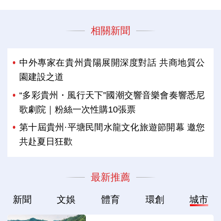
相關新聞
中外專家在貴州貴陽展開深度對話 共商地質公
園建設之道
“多彩貴州・風行天下”國潮交響音樂會奏響悉尼
歌劇院｜粉絲一次性購10張票
第十屆貴州·平塘民間水龍文化旅遊節開幕 邀您
共赴夏日狂歡
最新推薦
新聞
文娛
體育
環創
城市