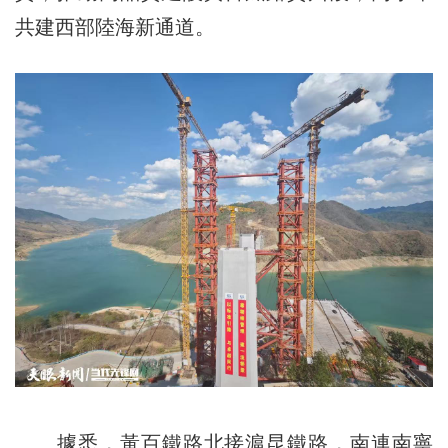
共建西部陸海新通道。
據悉，黃百鐵路北接滬昆鐵路，南連南寧