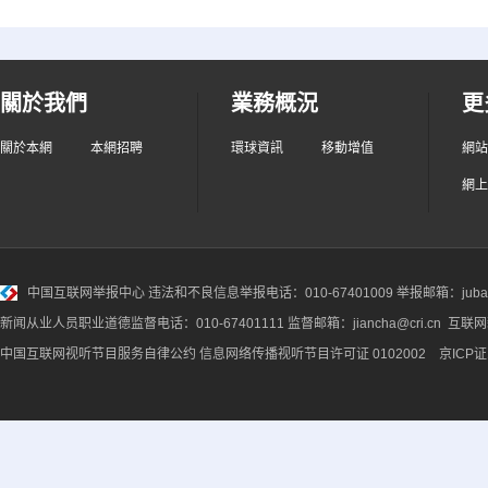
關於我們
業務概況
更
關於本網
本網招聘
環球資訊
移動增值
網站
網上
中国互联网举报中心
违法和不良信息举报电话：010-67401009 举报邮箱：jubao@
新闻从业人员职业道德监督电话：010-67401111 监督邮箱：jiancha@cri.cn 互联
中国互联网视听节目服务自律公约
信息网络传播视听节目许可证 0102002 京ICP证