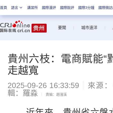
首頁
語言
講習所
國際漫評
國際銳評
國際3分鐘
國際微訪
要聞
|
城市遠洋
|
貴州六枝：電商賦能“
走越寬
2025-09-26 16:33:59
來源：
輯：羅淼
責編：趙瀅溪
近年來，貴州省六盤水