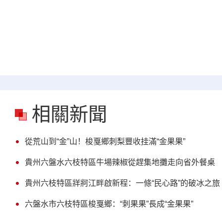
相關新聞
從荒山到“金”山！梭戛鄉刺梨豐收挂滿“金果果”
貴州六盤水六枝特區牛場辣椒從趕集地攤走向省外餐桌
貴州六枝特區牂牁江畔啟新程：一條“民心路”的破冰之旅
六盤水市六枝特區梭戛鄉：“刺果果”長成“金果果”