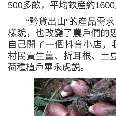
500多畝，平均畝産約160
“黔貨出山”的産品需求
樣貌，也改變了農戶們的思
自己開了一個抖音小店，
村民賣生薑、折耳根、土豆
荷種植戶畢永虎説。