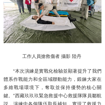
工作人員搶救傷者 攝影 陸丹
“本次演練是實戰化檢驗並顯著提升了我們
體系作戰能力和全區域聯動能力，鍛鍊大家在
多維戰場環境下，奪取並保持優勢的核心關
鍵。”西藏玖玖玖緊急救援中心救援隊隊員鄒航
説，演練中各個隊伍取長補短，實現了救援力