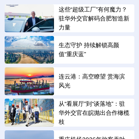
这些“超级工厂”有何魔力？
驻华外交官解码合肥智造新
力量
生态守护 持续解锁高颜
值“重庆蓝”
连云港：高空瞭望 赏海滨
风光
从“看展厅”到“谈落地”：驻
华外交官在皖抛出合作橄榄
枝