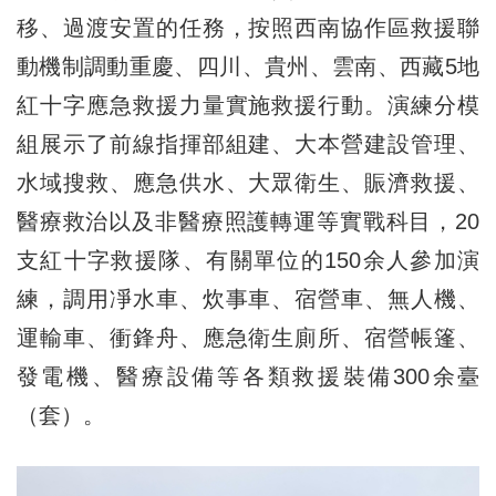
移、過渡安置的任務，按照西南協作區救援聯
動機制調動重慶、四川、貴州、雲南、西藏5地
紅十字應急救援力量實施救援行動。演練分模
組展示了前線指揮部組建、大本營建設管理、
水域搜救、應急供水、大眾衛生、賑濟救援、
醫療救治以及非醫療照護轉運等實戰科目，20
支紅十字救援隊、有關單位的150余人參加演
練，調用凈水車、炊事車、宿營車、無人機、
運輸車、衝鋒舟、應急衛生廁所、宿營帳篷、
發電機、醫療設備等各類救援裝備300余臺
（套）。