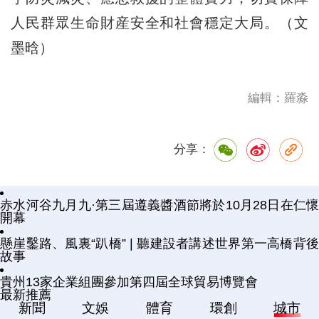
人民群眾生命財産安全和社會穩定大局。（文
墨晗）
編輯：羅淼
分享：
赤水河谷九月九·第三屆遵義醬酒節將於10月28日在仁懷
開幕
懸崖鑿路、風裏“趴橋” | 聽建設者講述世界第一高橋背後
故事
貴州13家企業組團參加第四屆全球貿易博覽會
最新推薦
新聞
文娛
體育
環創
城市