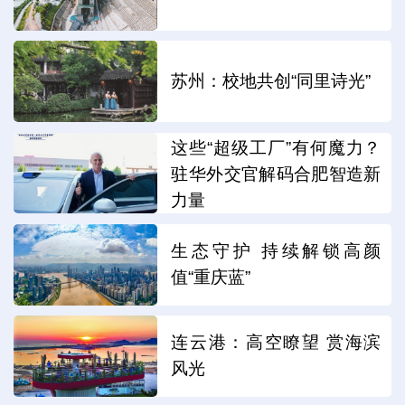
苏州：校地共创“同里诗光”
这些“超级工厂”有何魔力？
驻华外交官解码合肥智造新
力量
生态守护 持续解锁高颜
值“重庆蓝”
连云港：高空瞭望 赏海滨
风光