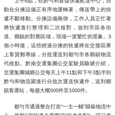
上午8點，在黔勻和倉儲快遞配送中心，自
動化分揀設備正有序地運轉著，傳送帶上的快
遞不斷移動。分揀設備兩側，工作人員正忙著
將快遞進行整理和二次核對，放到市區各街
道、鄉鎮的對應區域，現場一派繁忙的景象。3
個小時後，這些經過分揀的快遞將在交接區乘
上客貨郵專線，分批運送到都勻市各鄉鎮物流
代收點。黔南交運集團公交駕駛員駱虓介紹，
交運集團城鄉公交每天上午11點和下午3點半到
黔勻和物流園進行分批次運送快遞件，送到鄉
鎮客運站，每趟大概500件至1000件。
都勻市通過整合打造“一主一輔”縣級物流中