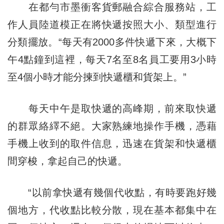
在都勻市墨衝客貨郵融合綜合服務站，工
作人員陸道模正在將快遞按照大小、類型進行
分類擺放。“每天有2000多件快遞下來，大概下
午4點鐘到這裡，每天7名至8名員工要用3小時
至4個小時才能分揀到快遞櫃和貨架上。”
每天中午是取快遞的高峰期，前來取快遞
的群眾絡繹不絕。大家熟練地操作手機，憑藉
手機上收到的取件信息，迅速在貨架和快遞櫃
間穿梭，拿起自己的快遞。
“以前拿快遞有幾個代收點，有時要跑好幾
個地方，代收點比較分散，現在基本都集中在