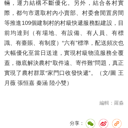
輛，運力結構不斷優化。另外，結合各村實
際，都勻市選取村內小賣部、村委會閒置房間
等推進109個建制村的村級快遞服務點建設，目
前均達到（有場地、有設備、有人員、有標
識、有臺賬、有制度）“六有”標準，配送頻次也
大幅優化至當日送達，實現村級物流服務全覆
蓋，徹底解決農村“取件遠、寄件難”問題，真正
實現了農村群眾“家門口收發快遞”。（文/圖 王
月薇 張恒嘉 秦涵 陸小雙）
編輯：羅淼
分享：