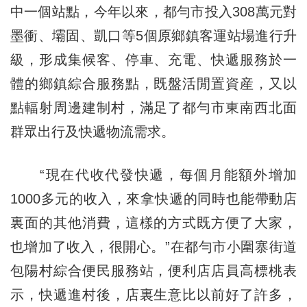
中一個站點，今年以來，都勻市投入308萬元對
墨衝、壩固、凱口等5個原鄉鎮客運站場進行升
級，形成集候客、停車、充電、快遞服務於一
體的鄉鎮綜合服務點，既盤活閒置資産，又以
點輻射周邊建制村，滿足了都勻市東南西北面
群眾出行及快遞物流需求。
“現在代收代發快遞，每個月能額外增加
1000多元的收入，來拿快遞的同時也能帶動店
裏面的其他消費，這樣的方式既方便了大家，
也增加了收入，很開心。”在都勻市小圍寨街道
包陽村綜合便民服務站，便利店店員高標桃表
示，快遞進村後，店裏生意比以前好了許多，