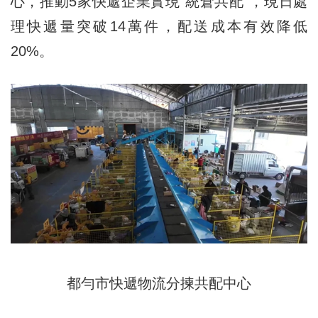
心，推動5家快遞企業實現“統倉共配”，現日處
理快遞量突破14萬件，配送成本有效降低
20%。
都勻市快遞物流分揀共配中心