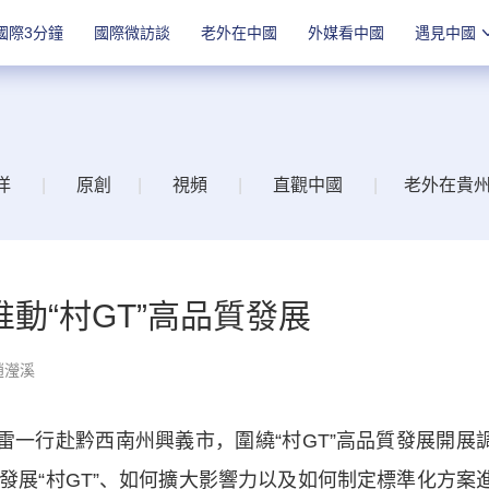
國際3分鐘
國際微訪談
老外在中國
外媒看中國
遇見中國
洋
|
原創
|
視頻
|
直觀中國
|
老外在貴
動“村GT”高品質發展
趙瀅溪
一行赴黔西南州興義市，圍繞“村GT”高品質發展開展
發展“村GT”、如何擴大影響力以及如何制定標準化方案