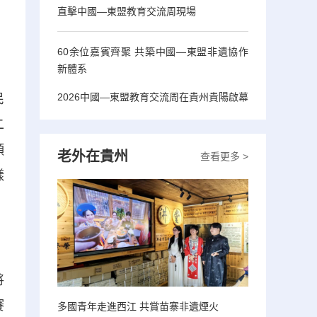
直擊中國—東盟教育交流周現場
60余位嘉賓齊聚 共築中國—東盟非遺協作
新體系
2026中國—東盟教育交流周在貴州貴陽啟幕
民
二
傾
老外在貴州
查看更多 >
樣
將
賽
多國青年走進西江 共賞苗寨非遺煙火