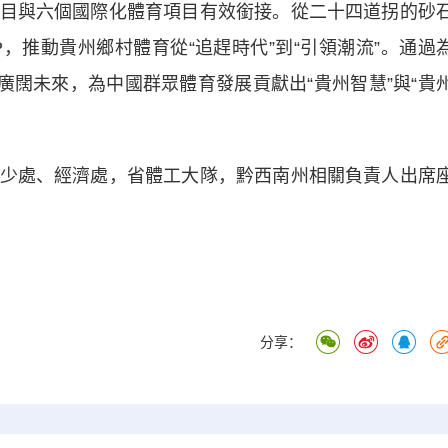
目與六個國際化體育項目有效銜接。從二十四道拐的砂
，推動貴州鄉村體育從“追趕時代”到“引領潮流”。通過
更廣闊未來，為中國群眾體育發展貢獻出“貴州智慧”與“貴
處、經濟處，省體工大隊，黔西南州相關負責人出席
分享：