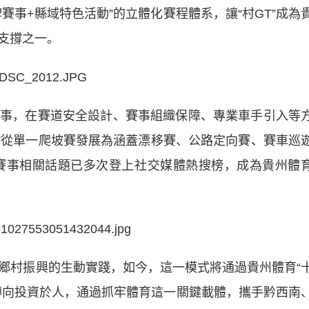
賽事+縣域特色活動”的立體化賽程體系，讓“村GT”成為
支撐之一。
事，在賽道安全設計、賽事組織保障、專業車手引入等
T”從單一爬坡賽發展為涵蓋漂移賽、公路定向賽、賽車巡
，賽事相關話題已多次登上社交媒體熱搜榜，成為貴州體
鄉村振興的生動實踐，如今，這一模式將通過貴州體育“
轉向投資於人，通過抓牢體育這一關鍵載體，攜手黔西南