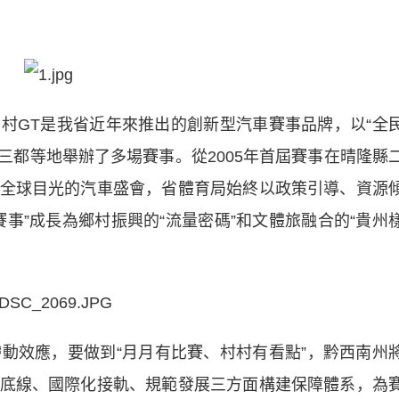
GT是我省近年來推出的創新型汽車賽事品牌，以“全
三都等地舉辦了多場賽事。從2005年首屆賽事在晴隆縣
全球目光的汽車盛會，省體育局始終以政策引導、資源
賽事”成長為鄉村振興的“流量密碼”和文體旅融合的“貴州
動效應，要做到“月月有比賽、村村有看點”，黔西南州
底線、國際化接軌、規範發展三方面構建保障體系，為