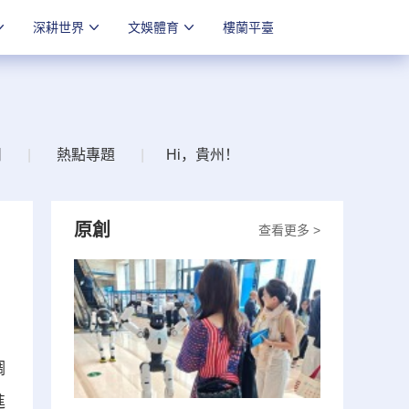
深耕世界
文娛體育
樓蘭平臺
州
|
熱點專題
|
Hi，貴州！
原創
查看更多 >
調
進