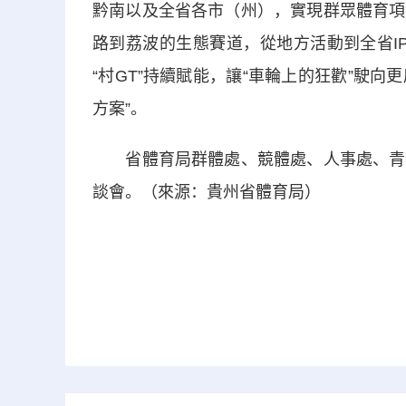
黔南以及全省各市（州），實現群眾體育項
路到荔波的生態賽道，從地方活動到全省IP
“村GT”持續賦能，讓“車輪上的狂歡”駛向
方案”。
省體育局群體處、競體處、人事處、青少
談會。（來源：貴州省體育局）