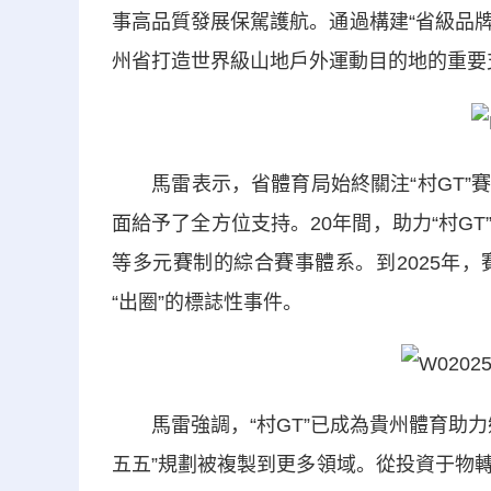
事高品質發展保駕護航。通過構建“省級品牌
州省打造世界級山地戶外運動目的地的重要
馬雷表示，省體育局始終關注“村GT”賽
面給予了全方位支持。20年間，助力“村G
等多元賽制的綜合賽事體系。到2025年
“出圈”的標誌性事件。
馬雷強調，“村GT”已成為貴州體育助力
五五”規劃被複製到更多領域。從投資于物