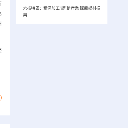
石
六枝特區：精深加工“鏈”動産業 賦能鄉村振
為
興
州
座