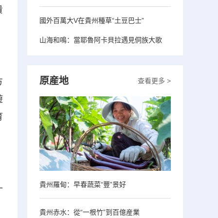
貴
國外百萬大V在貴州種草“土豆巴士”
山海和鳴：當耶魯阿卡貝拉遇見侗族大歌
原産地
方
查看更多 >
遊
育
貴州羅甸：早春蔬菜“豐”景好
十
、
貴州赤水：從“一根竹”到百億産業