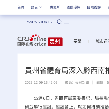
首頁
語言
講習所
國際漫評
國際銳評
PANDA SHORTS
站內搜索
要聞
|
城市遠
貴州省體育局深入黔西南推
2025-12-09 16:42:06
來源：
天眼新聞
編輯：
12月6日，省體育局黨委書記、局長馬雷
研並舉行座談。座談會上，就如何持續推動