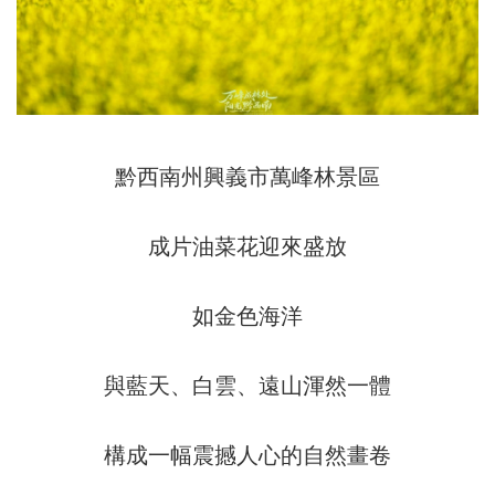
黔西南州興義市萬峰林景區
成片油菜花迎來盛放
如金色海洋
與藍天、白雲、遠山渾然一體
構成一幅震撼人心的自然畫卷