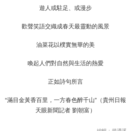
遊人或駐足、或漫步
歡聲笑語交織成春天最靈動的風景
油菜花以樸實無華的美
喚起人們對自然與生活的熱愛
正如詩句所言
“滿目金黃香百里，一方春色醉千山”（貴州日報
天眼新聞記者 劉朝富）
編輯：趙瀅溪