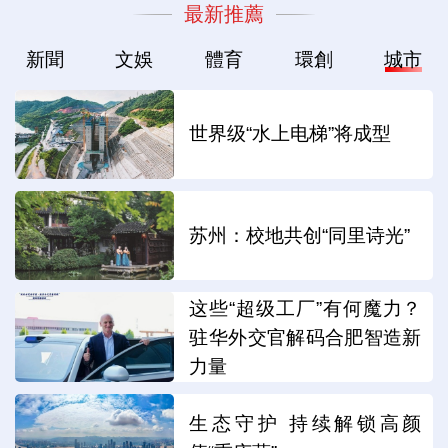
最新推薦
新聞
文娛
體育
環創
城市
世界级“水上电梯”将成型
苏州：校地共创“同里诗光”
这些“超级工厂”有何魔力？
驻华外交官解码合肥智造新
力量
生态守护 持续解锁高颜