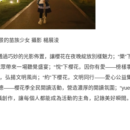
景的苗族少女 攝影 楊展淩
過巧妙的光影佈置，讓櫻花在夜晚綻放別樣魅力；“樂”
眾帶來一場聽覺盛宴；“悅”下櫻花，因你有愛——榜樣
量，弘揚文明風尚；“約”下櫻花，文明同行——愛心公益
德——櫻花季全民閱讀活動，營造濃厚的閱讀氛圍；“yue
攝創作，讓每個人都能成為活動的主角，記錄美好瞬間