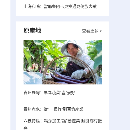
山海和鳴：當耶魯阿卡貝拉遇見侗族大歌
原産地
查看更多 >
貴州羅甸：早春蔬菜“豐”景好
貴州赤水：從“一根竹”到百億産業
六枝特區：精深加工“鏈”動産業 賦能鄉村振
興