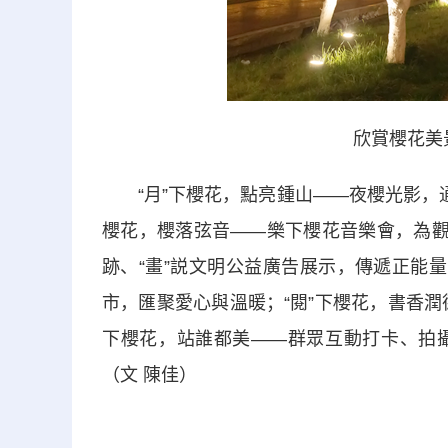
欣賞櫻花美
“月”下櫻花，點亮鍾山——夜櫻光影，通
櫻花，櫻落弦音——樂下櫻花音樂會，為觀
跡、“畫”説文明公益廣告展示，傳遞正能
市，匯聚愛心與溫暖；“閱”下櫻花，書香潤
下櫻花，站誰都美——群眾互動打卡、拍
（文 陳佳）