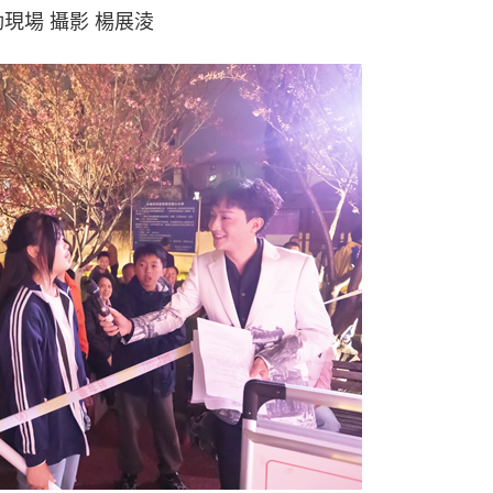
現場 攝影 楊展淩