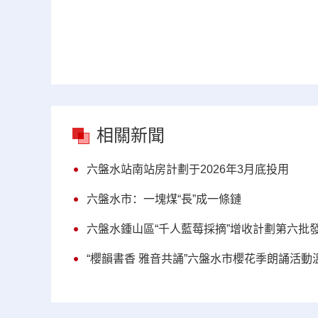
相關新聞
六盤水站南站房計劃于2026年3月底投用
六盤水市：一塊煤“長”成一條鏈
六盤水鍾山區“千人藍莓採摘”增收計劃第六批
“櫻韻書香 雅音共誦”六盤水市櫻花季朗誦活動