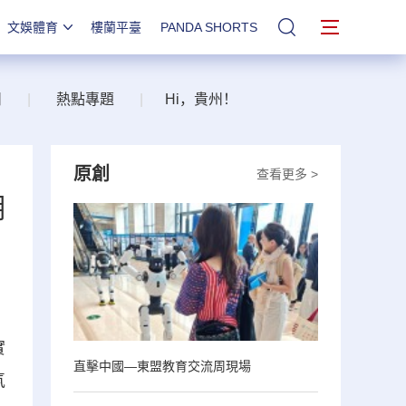
文娛體育
樓蘭平臺
PANDA SHORTS
站內搜索
州
|
熱點專題
|
Hi，貴州！
原創
查看更多 >
明
實
直擊中國—東盟教育交流周現場
氣