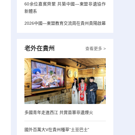
60余位嘉賓齊聚 共築中國—東盟非遺協作
新體系
2026中國—東盟教育交流周在貴州貴陽啟幕
老外在貴州
查看更多 >
多國青年走進西江 共賞苗寨非遺煙火
國外百萬大V在貴州種草“土豆巴士”