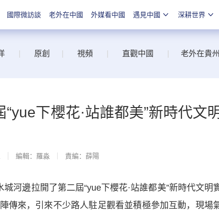
國際微訪談
老外在中國
外媒看中國
遇見中國
深耕世界
洋
|
原創
|
視頻
|
直觀中國
|
老外在貴
“yue下櫻花·站誰都美”新時代文
線
編輯：羅淼
責編：薛陽
河邊拉開了第二屆“yue下櫻花·站誰都美”新時代文明
陣傳來，引來不少路人駐足觀看並積極參加互動，現場