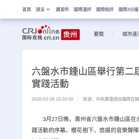
首頁
語言
講習所
國際漫評
國際銳評
國際3分鐘
要聞
|
城市遠
六盤水市鍾山區舉行第二屆
實踐活動
2026-03-28 15:20:50
來源：中央廣電總台國際在
3月27日晚，貴州省六盤水市鍾山區在水城
踐活動的序幕。櫻花樹下，悠揚的音樂聲陣