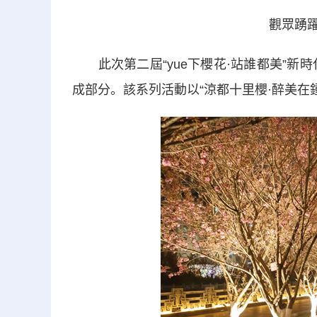
觀眾踴躍
此次第二屆“yue下櫻花·站誰都美”新時
成部分。該系列活動以“涼都十里櫻·醉美在