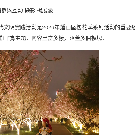
參與互動 攝影 楊展淩
代文明實踐活動是2026年鍾山區櫻花季系列活動的重要
鍾山”為主題，內容豐富多樣，涵蓋多個板塊。