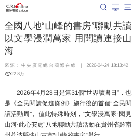
全國八地“山峰的書房”聯動共讀
以文學浸潤萬家 用閱讀連接山
海
來源：中央廣電總台國際在線
|
2026-04-24 18:13:42
22.8万
2026年4月23日是第31個“世界讀書日”，也
是《全民閱讀促進條例》施行後的首個“全民閱
讀活動周”。值此特殊時刻，“文學浸萬家·閱見
山河·此心安處”八地聯動共讀活動在貴州省黔南
州荔波縣瑤山古寨“山峰的書房”舉行。