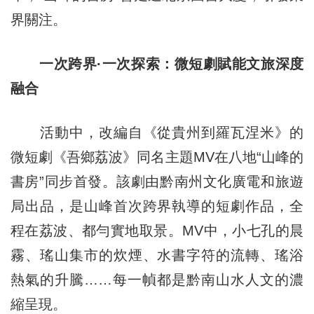
界關注。
一次跨界·一次探索：微短劇賦能文旅深度
融合
活動中，改編自《從貴州到羅瓦涅米》的
微短劇《吾鄉荔波》同名主題MV在八地“山峰的
書房”同步首發。該劇由黔南州文化廣電和旅遊
局出品，是山峰首次跨界執導的短劇作品，全
程在荔波、都勻實地取景。MV中，小七孔的晨
霧、瑤山集市的炊煙、水書字符的流轉、瑤浴
熱氣的升騰……每一幀都是黔南山水人文的濃
縮呈現。