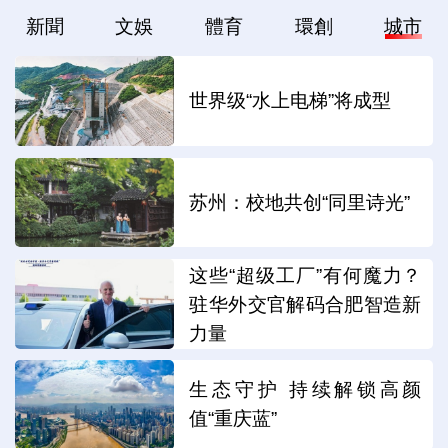
新聞
文娛
體育
環創
城市
世界级“水上电梯”将成型
苏州：校地共创“同里诗光”
这些“超级工厂”有何魔力？
驻华外交官解码合肥智造新
力量
生态守护 持续解锁高颜
值“重庆蓝”