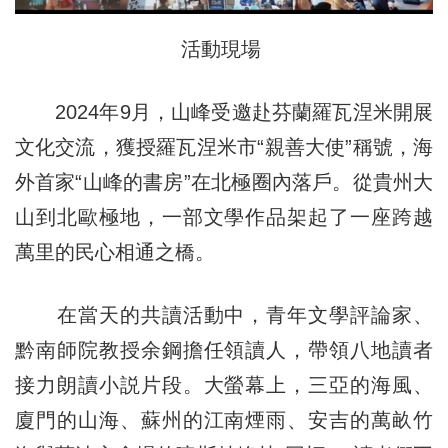
活動現場
2024年9月，山峰受邀赴芬蘭羅瓦涅米開展
文化交流，獲授羅瓦涅米市“親善大使”稱號，海
外首家“山峰的書房”在北極圈內落戶。從貴州大
山到北歐極地，一部文學作品架起了一座跨越
萬里的民心相通之橋。
在當天的共讀活動中，青年文學評論家、
黔南師院教授余鋼擔任領讀人，帶領八地讀者
接力朗讀小説片段。大螢幕上，三亞的海風、
廈門的山海、蘇州的江南煙雨、安吉的萬畝竹