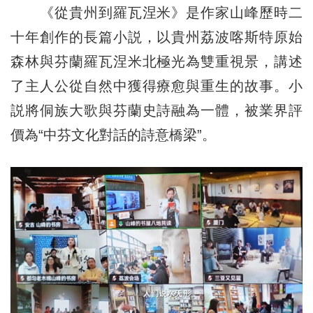
《從貴州到羅瓦涅米》是作家山峰歷時二
十年創作的長篇小説，以貴州荔波喀斯特原始
森林與芬蘭羅瓦涅米北極光為雙重視景，講述
了主人公從自然中獲得療愈與重生的故事。小
説將侗族大歌與芬蘭史詩融為一體，被業界評
價為“中芬文化對話的詩意橋梁”。