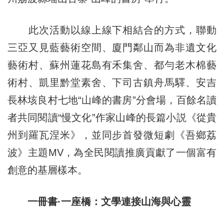
此次活動以線上線下相結合的方式，聯動
三亞又見藍藝術空間、廈門鄰山而為非遺文化
藝術村、蘇州蓮花島有禾集舍、都勻老木棉藝
術村、凱里黔堂素舍、下司古鎮舟馬驛、安吉
長林垓良村七地“山峰的書房”分會場，百餘名讀
者共同閱讀“慢文化”作家山峰的長篇小説《從貴
州到羅瓦涅米》，並同步首發微短劇《吾鄉荔
波》主題MV，為全民閱讀推廣貢獻了一個富有
創意的基層樣本。
一冊書·一座橋：文學連接山海與心靈