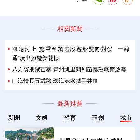
相關新聞
㵲陽河上 施秉至鎮遠段遊船雙向對發 “一線
通”玩出旅遊新花樣
八方賓朋聚苗寨 貴州凱里朗利苗寨鼓藏節啟幕
山海情長五載路 珠海赤水攜手共進
最新推薦
新聞
文娛
體育
環創
城市