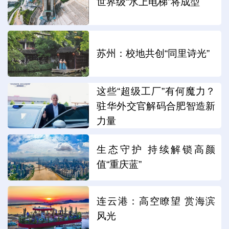
世界级“水上电梯”将成型
苏州：校地共创“同里诗光”
这些“超级工厂”有何魔力？
驻华外交官解码合肥智造新
力量
生态守护 持续解锁高颜
值“重庆蓝”
连云港：高空瞭望 赏海滨
风光