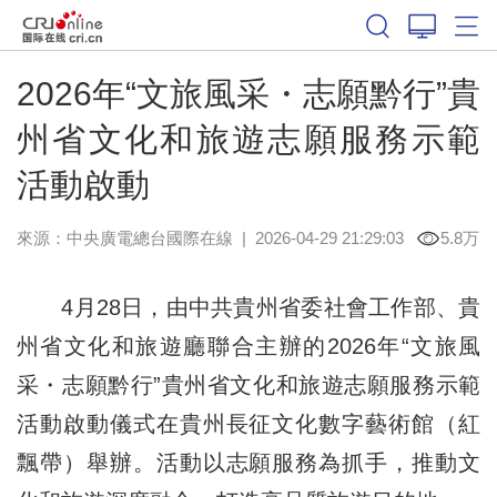
2026年“文旅風采・志願黔行”貴
州省文化和旅遊志願服務示範
活動啟動
來源：中央廣電總台國際在線
|
2026-04-29 21:29:03
5.8万
4月28日，由中共貴州省委社會工作部、貴
州省文化和旅遊廳聯合主辦的2026年“文旅風
采・志願黔行”貴州省文化和旅遊志願服務示範
活動啟動儀式在貴州長征文化數字藝術館（紅
飄帶）舉辦。活動以志願服務為抓手，推動文